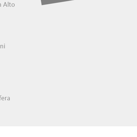
n Alto
gni
fera