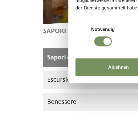
möglicherweise mit weiteren
der Dienste gesammelt habe
Einwilligungsauswahl
Notwendig
SAPORI E CULTURA A SCENA
Sapori e cultura a Scena
Ablehnen
Escursioni
Benessere