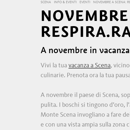
SCENA
INFO & EVENTI
EVENTI
NOVEMBRE A SCENA: R
NOVEMBRE 
RESPIRA.R
A novembre in vacanza 
Vivi la tua
vacanza a Scena
, vicin
culinarie. Prenota ora la tua pausa
A novembre il paese di Scena, sop
pulita. I boschi si tingono d’oro, l
Monte Scena invogliano a fare dell
e con una vista ampia sulla zona 