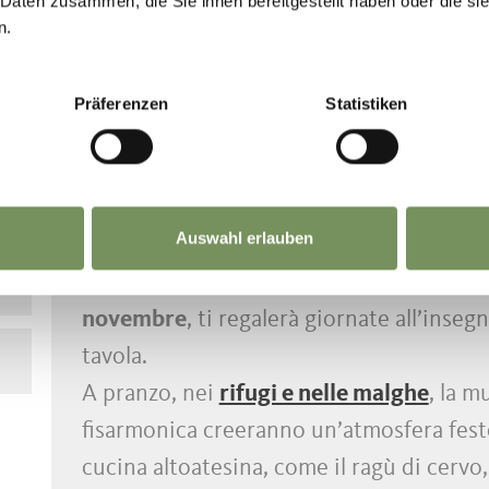
 Daten zusammen, die Sie ihnen bereitgestellt haben oder die s
n.
Präferenzen
Statistiken
ESCURSIONI
BE
Sapori e cultura a Scena, al
Auswahl erlauben
Il ciclo di eventi
Selvaggina.Vino.Music
novembre
, ti regalerà giornate all’inse
tavola.
A pranzo, nei
rifugi e nelle malghe
, la m
fisarmonica creeranno un’atmosfera festos
cucina altoatesina, come il ragù di cervo, 