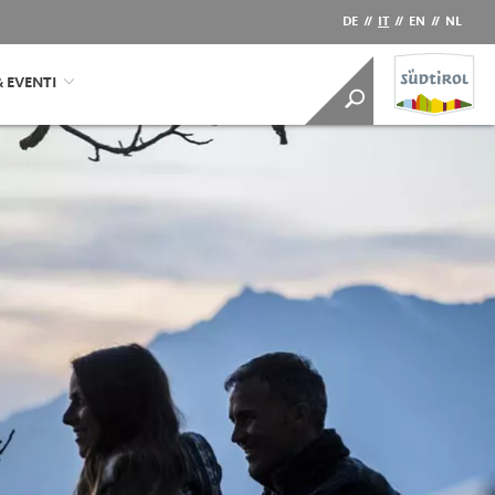
DE
//
IT
//
EN
//
NL
& EVENTI