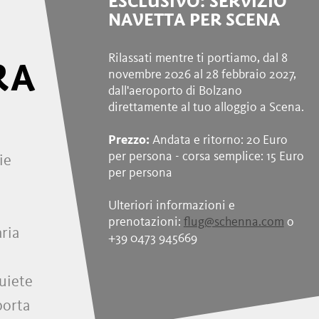
ESCLUSIVO: SERVIZIO
NAVETTA PER SCENA
Rilassati mentre ti portiamo, dal 8
RA
novembre 2026 al 28 febbraio 2027,
dall'aeroporto di Bolzano
direttamente al tuo alloggio a Scena.
Prezzo:
Andata e ritorno: 20 Euro
per persona - corsa semplice: 15 Euro
ie
per persona
Ulteriori informazioni e
prenotazioni:
flug@schenna.com
o
ria
+39 0473 945669
quiete
porta