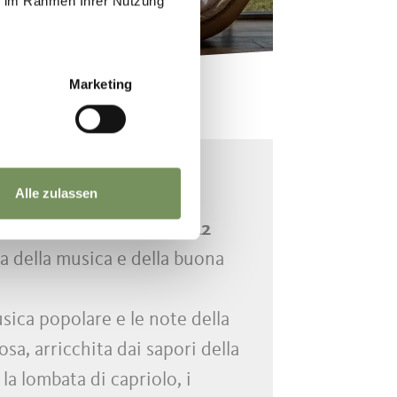
ie im Rahmen Ihrer Nutzung
Marketing
NESSERE
le porte di Merano
Alle zulassen
a
, in programma dal
6 al 22
gna della musica e della buona
usica popolare e le note della
a, arricchita dai sapori della
la lombata di capriolo, i