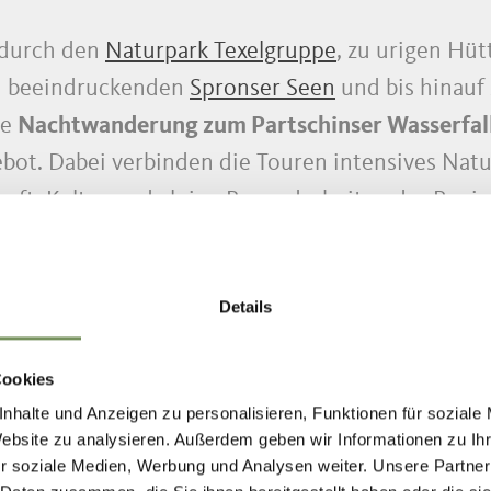
 durch den
Naturpark Texelgruppe
, zu urigen Hü
en beeindruckenden
Spronser Seen
und bis hinauf
ie
Nachtwanderung zum Partschinser Wasserfal
ot. Dabei verbinden die Touren intensives Natur
aft, Kultur und alpine Besonderheiten der Regio
nderung oder anspruchsvolle Bergtour – unsere
Details
ten Wege, versteckten Plätze und aussichtsreich
ividuell an die Gruppe an und sorgen dafür, dass
Cookies
nhalte und Anzeigen zu personalisieren, Funktionen für soziale
Website zu analysieren. Außerdem geben wir Informationen zu I
r soziale Medien, Werbung und Analysen weiter. Unsere Partner