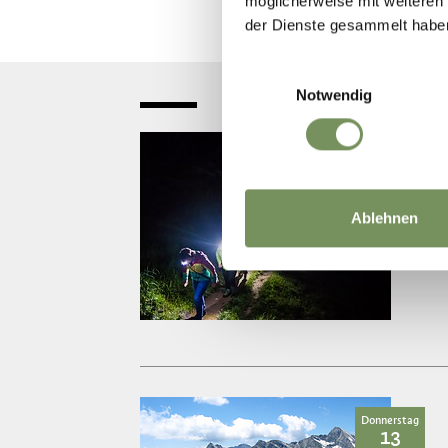
möglicherweise mit weiteren
der Dienste gesammelt habe
Einwilligungsauswahl
Notwendig
Mittwoch
12
Aug
Ablehnen
Donnerstag
13