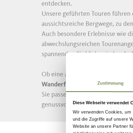
entdecken.
Unsere geführten Touren führen
aussichtsreiche Bergwege, zu d
Auch besondere Erlebnisse wie d
abwechslungsreichen Tourenangeb
spannenden Einblicken in Landsch
Ob eine aussichtreiche Hüttenwa
Zustimmung
Wanderführer
kennen die schöns
Sie passen Tempo und Inhalte ind
Diese Webseite verwendet 
genussvoll wie sicher bleibt.
Wir verwenden Cookies, um I
und die Zugriffe auf unsere 
Website an unsere Partner fü