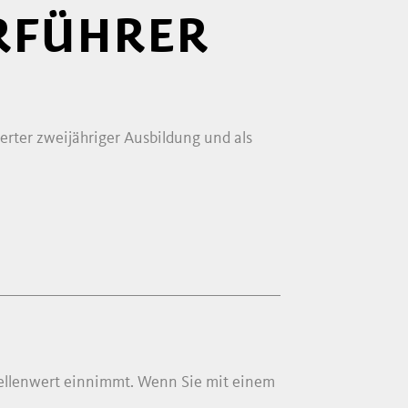
RFÜHRER
ierter zweijähriger Ausbildung und als
Stellenwert einnimmt. Wenn Sie mit einem