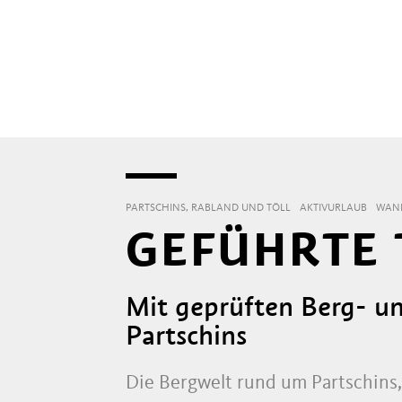
PARTSCHINS, RABLAND UND TÖLL
AKTIVURLAUB
WAND
GEFÜHRTE 
Mit geprüften Berg- u
Partschins
Die Bergwelt rund um Partschins,