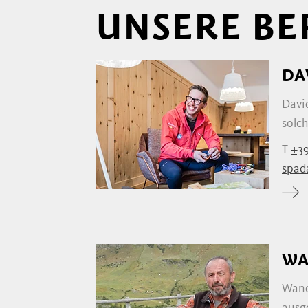
UNSERE B
DA
David
solch
T
+39
spad
WA
Wand