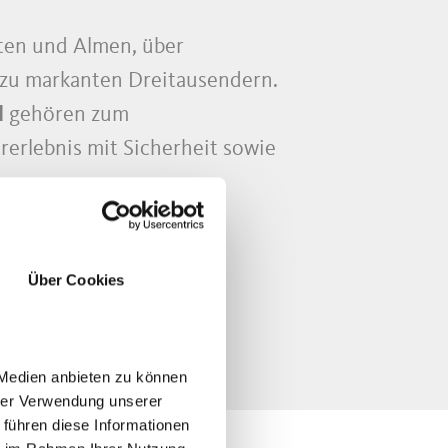
tten und Almen, über
 zu markanten Dreitausendern.
l
gehören zum
erlebnis mit Sicherheit sowie
n.
zertifizierten Berg- und
Über Cookies
sten Routen.
 das Bergerlebnis ebenso
 Medien anbieten zu können
hrer Verwendung unserer
 führen diese Informationen