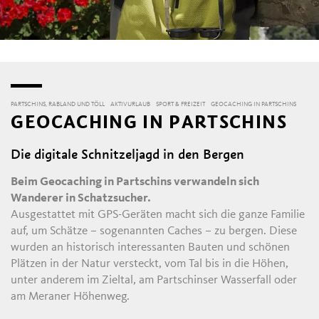
PARTSCHINS, RABLAND UND TÖLL
AKTIVURLAUB
SPORT & FREIZEIT
GEOCACHING IN PARTSCHINS
GEOCACHING IN PARTSCHINS
Die digitale Schnitzeljagd in den Bergen
Beim Geocaching in Partschins verwandeln sich
Wanderer in Schatzsucher.
Ausgestattet mit GPS-Geräten macht sich die ganze Familie
auf, um Schätze – sogenannten Caches – zu bergen. Diese
wurden an historisch interessanten Bauten und schönen
Plätzen in der Natur versteckt, vom Tal bis in die Höhen,
unter anderem im Zieltal, am Partschinser Wasserfall oder
am Meraner Höhenweg.