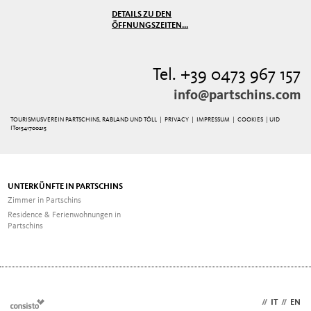
DETAILS ZU DEN
ÖFFNUNGSZEITEN...
Tel. +39 0473 967 157
info@partschins.com
TOURISMUSVEREIN PARTSCHINS, RABLAND UND TÖLL |
PRIVACY
|
IMPRESSUM
|
COOKIES
| UID
IT01541700215
UNTERKÜNFTE IN PARTSCHINS
Zimmer in Partschins
Residence & Ferienwohnungen in
Partschins
DE
//
IT
//
EN