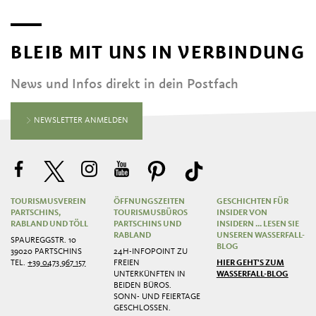
BLEIB MIT UNS IN VERBINDUNG
News und Infos direkt in dein Postfach
NEWSLETTER ANMELDEN
TOURISMUSVEREIN
ÖFFNUNGSZEITEN
GESCHICHTEN FÜR
PARTSCHINS,
TOURISMUSBÜROS
INSIDER VON
RABLAND UND TÖLL
PARTSCHINS UND
INSIDERN ... LESEN SIE
RABLAND
UNSEREN WASSERFALL-
SPAUREGGSTR. 10
BLOG
39020 PARTSCHINS
24H-INFOPOINT ZU
TEL.
+39 0473 967 157
FREIEN
HIER GEHT'S ZUM
UNTERKÜNFTEN IN
WASSERFALL-BLOG
BEIDEN BÜROS.
SONN- UND FEIERTAGE
GESCHLOSSEN.