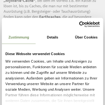
„Mysterie-Cache“
, bei dem im Vorfeld z.B. ein Rätsel zu
lösen ist, bis zu Caches, die man nur mit bestimmter
Ausrüstung (z.B. Bergsteiger- oder Tauchausrüstung)
finden kann oder den
Earthcaches
, die auf besondere
geologische Gegebenheiten aufmerksam machen wollen.
Darüber hinaus haben Caches auch
unterschiedliche
Schwierigkeitsgrade
, die von 1,0 (leicht zu finden) bis 5,0
Zustimmung
Details
Über Cookies
(sehr schwer zu finden) reichen. Sogar die Einstufung der
Geländewertung wird vorgenommen, so dass direkt
erkennbar ist, ob der Cache einfach zu erreichen ist (z.B. mit
Diese Webseite verwendet Cookies
Rollstuhl) oder eben Ausrüstung zum Bergen erfordert. So
ist für jeden Geschmack etwas dabei.
Wir verwenden Cookies, um Inhalte und Anzeigen zu
personalisieren, Funktionen für soziale Medien anbieten
Eine Gemeinsamkeit haben aber alle Caches: Der mit
zu können und die Zugriffe auf unsere Website zu
dem Geocaching verbundene Spaß, die Möglichkeit, sich
analysieren. Außerdem geben wir Informationen zu Ihrer
draußen aktiv zu bewegen und das Interesse an der
Verwendung unserer Website an unsere Partner für
Suche und er Knobelei!
soziale Medien, Werbung und Analysen weiter. Unsere
Partner führen diese Informationen möglicherweise mit
In der Gemeinde Partschins gibt es mittlerweile an die
weiteren Daten zusammen, die Sie ihnen bereitgestellt
100 Caches zu entdecken!