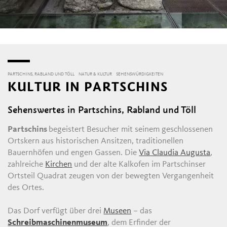
PARTSCHINS, RABLAND UND TÖLL
NATUR & KULTUR
SEHENSWÜRDIGKEITEN
KULTUR IN PARTSCHINS
Sehenswertes in Partschins, Rabland und Töll
Partschins
begeistert Besucher mit seinem geschlossenen
Ortskern aus historischen Ansitzen, traditionellen
Bauernhöfen und engen Gassen. Die
Via Claudia Augusta
,
zahlreiche
Kirchen
und der alte Kalkofen im Partschinser
Ortsteil Quadrat zeugen von der bewegten Vergangenheit
des Ortes.
Das Dorf verfügt über drei
Museen
– das
Schreibmaschinenmuseum
, dem Erfinder der