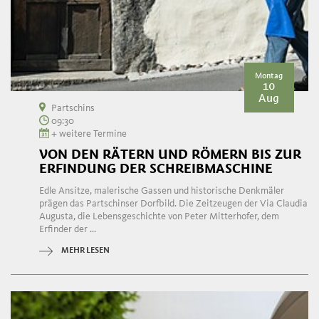
Montag
10
Aug
Partschins
09:30
+ weitere Termine
VON DEN RÄTERN UND RÖMERN BIS ZUR
ERFINDUNG DER SCHREIBMASCHINE
Edle Ansitze, malerische Gassen und historische Denkmäler
prägen das Partschinser Dorfbild. Die Zeitzeugen der Via Claudia
Augusta, die Lebensgeschichte von Peter Mitterhofer, dem
Erfinder der ...
MEHR LESEN