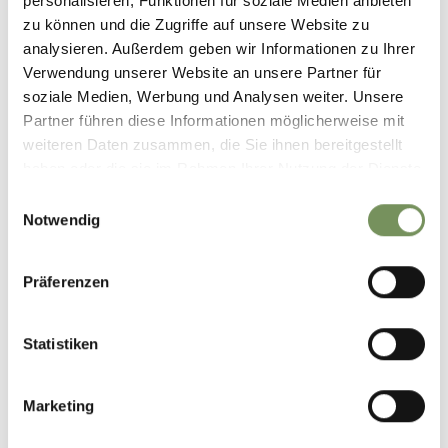
personalisieren, Funktionen für soziale Medien anbieten
zu können und die Zugriffe auf unsere Website zu
analysieren. Außerdem geben wir Informationen zu Ihrer
Verwendung unserer Website an unsere Partner für
PRÄHISTORISCHE KRAFT- & KULTPLÄTZE IN
soziale Medien, Werbung und Analysen weiter. Unsere
PARTSCHINS
Partner führen diese Informationen möglicherweise mit
weiteren Daten zusammen, die Sie ihnen bereitgestellt
haben oder die sie im Rahmen Ihrer Nutzung der Dienste
gesammelt haben.
Einwilligungsauswahl
Notwendig
Präferenzen
Statistiken
Marketing