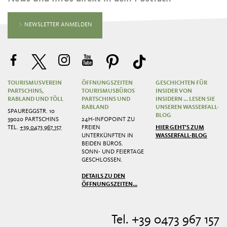
NEWSLETTER ANMELDEN
TOURISMUSVEREIN
ÖFFNUNGSZEITEN
GESCHICHTEN FÜR
PARTSCHINS,
TOURISMUSBÜROS
INSIDER VON
RABLAND UND TÖLL
PARTSCHINS UND
INSIDERN ... LESEN SIE
RABLAND
UNSEREN WASSERFALL-
SPAUREGGSTR. 10
BLOG
39020 PARTSCHINS
24H-INFOPOINT ZU
TEL.
+39 0473 967 157
FREIEN
HIER GEHT'S ZUM
UNTERKÜNFTEN IN
WASSERFALL-BLOG
BEIDEN BÜROS.
SONN- UND FEIERTAGE
GESCHLOSSEN.
DETAILS ZU DEN
ÖFFNUNGSZEITEN...
Tel. +39 0473 967 157