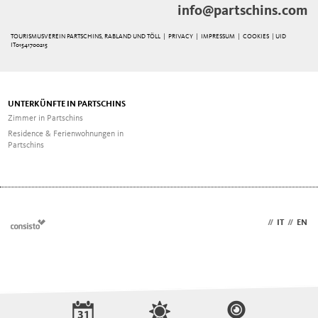
info@partschins.com
TOURISMUSVEREIN PARTSCHINS, RABLAND UND TÖLL |
PRIVACY
|
IMPRESSUM
|
COOKIES
| UID
IT01541700215
UNTERKÜNFTE IN PARTSCHINS
Zimmer in Partschins
Residence & Ferienwohnungen in
Partschins
DE
//
IT
//
EN