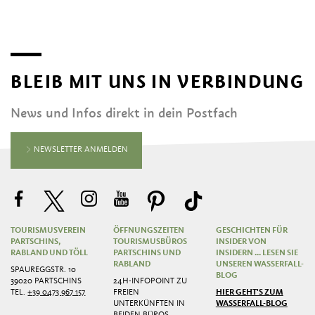
BLEIB MIT UNS IN VERBINDUNG
News und Infos direkt in dein Postfach
NEWSLETTER ANMELDEN
TOURISMUSVEREIN
ÖFFNUNGSZEITEN
GESCHICHTEN FÜR
PARTSCHINS,
TOURISMUSBÜROS
INSIDER VON
RABLAND UND TÖLL
PARTSCHINS UND
INSIDERN ... LESEN SIE
RABLAND
UNSEREN WASSERFALL-
SPAUREGGSTR. 10
BLOG
39020 PARTSCHINS
24H-INFOPOINT ZU
TEL.
+39 0473 967 157
FREIEN
HIER GEHT'S ZUM
UNTERKÜNFTEN IN
WASSERFALL-BLOG
BEIDEN BÜROS.