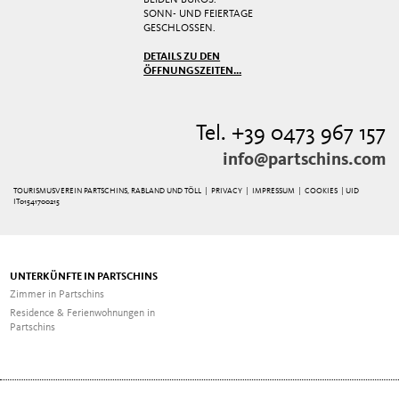
SONN- UND FEIERTAGE
GESCHLOSSEN.
DETAILS ZU DEN
ÖFFNUNGSZEITEN...
Tel. +39 0473 967 157
info@partschins.com
TOURISMUSVEREIN PARTSCHINS, RABLAND UND TÖLL |
PRIVACY
|
IMPRESSUM
|
COOKIES
| UID
IT01541700215
UNTERKÜNFTE IN PARTSCHINS
Zimmer in Partschins
Residence & Ferienwohnungen in
Partschins