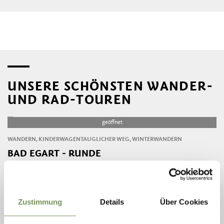
UNSERE SCHÖNSTEN WANDER-
UND RAD-TOUREN
geöffnet
WANDERN, KINDERWAGENTAUGLICHER WEG, WINTERWANDERN
BAD EGART - RUNDE
Rundwanderung zum historischen Bad Egart, dem ältesten Heilbad
Tirols, mit Museum und Freilichtbereich. Familienfreundlich und für
Kinderwagen geeignet.
Zustimmung
Details
Über Cookies
MEHR LESEN