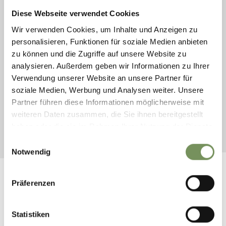
Diese Webseite verwendet Cookies
geöffnet
Wir verwenden Cookies, um Inhalte und Anzeigen zu
personalisieren, Funktionen für soziale Medien anbieten
TOUREN (AUCH E-BIKE), RENNRAD
zu können und die Zugriffe auf unsere Website zu
ETSCHRADWEG VIA CLAUDIA AUGUSTA -
ETAPPE RABLAND - RESCHENSEE
analysieren. Außerdem geben wir Informationen zu Ihrer
Verwendung unserer Website an unsere Partner für
Genussrad von März bis November! Genießen Sie eine einmalige
soziale Medien, Werbung und Analysen weiter. Unsere
Fahrradtour von Rabland durch das Vinschgau zum Reschensee!
Partner führen diese Informationen möglicherweise mit
MEHR LESEN
weiteren Daten zusammen, die Sie ihnen bereitgestellt
haben oder die sie im Rahmen Ihrer Nutzung der Dienste
gesammelt haben.
Einwilligungsauswahl
Notwendig
Präferenzen
RABLANDER WEIHER
Statistiken