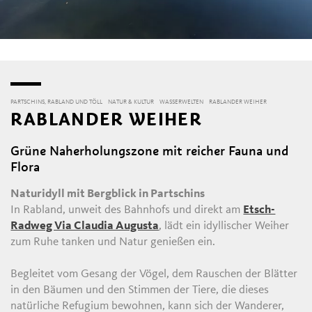
PARTSCHINS, RABLAND UND TÖLL
NATUR & KULTUR
WASSERWELTEN
RABLANDER WEIHER
RABLANDER WEIHER
Grüne Naherholungszone mit reicher Fauna und
Flora
Naturidyll mit Bergblick in Partschins
In Rabland, unweit des Bahnhofs und direkt am
Etsch-
Radweg Via Claudia Augusta
, lädt ein idyllischer Weiher
zum Ruhe tanken und Natur genießen ein.
Begleitet vom Gesang der Vögel, dem Rauschen der Blätter
in den Bäumen und den Stimmen der Tiere, die dieses
natürliche Refugium bewohnen, kann sich der Wanderer,