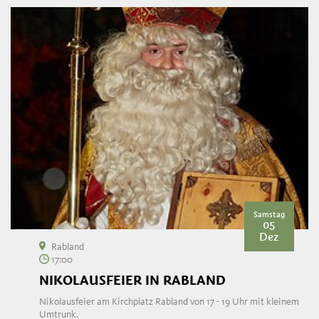
Samstag
05
Dez
Rabland
17:00
NIKOLAUSFEIER IN RABLAND
Nikolausfeier am Kirchplatz Rabland von 17 - 19 Uhr mit kleinem
Umtrunk.