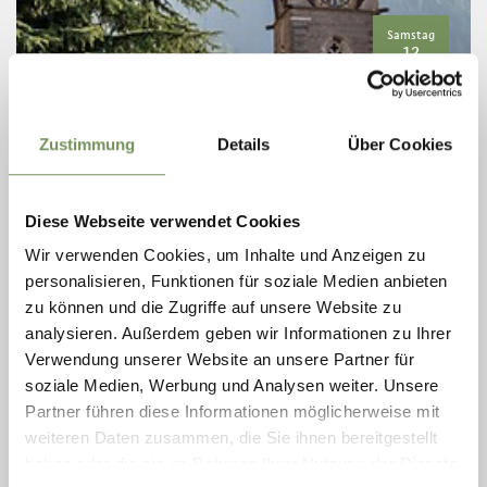
Samstag
12
Dez
Partschins
19:00
KIRCHENKONZERT DER MUSIKKAPELLE
Zustimmung
Details
Über Cookies
PARTSCHINS
Im Rahmen des "Partschinser Advent" werden nicht nur
traditionelle alpenländische Adventsstücke und Weisen
Diese Webseite verwendet Cookies
vorgetragen, sondern auch moderne Werke.
Wir verwenden Cookies, um Inhalte und Anzeigen zu
MEHR LESEN
personalisieren, Funktionen für soziale Medien anbieten
zu können und die Zugriffe auf unsere Website zu
analysieren. Außerdem geben wir Informationen zu Ihrer
Verwendung unserer Website an unsere Partner für
soziale Medien, Werbung und Analysen weiter. Unsere
Partner führen diese Informationen möglicherweise mit
weiteren Daten zusammen, die Sie ihnen bereitgestellt
haben oder die sie im Rahmen Ihrer Nutzung der Dienste