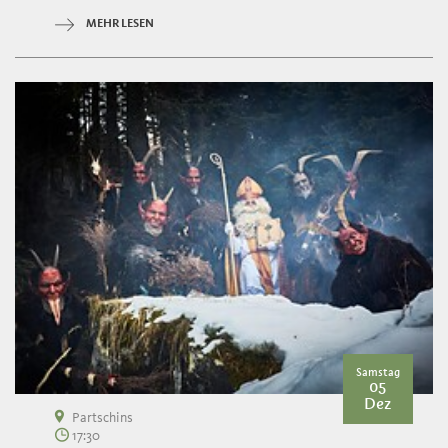
MEHR LESEN
Samstag
05
Dez
Partschins
17:30