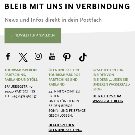
BLEIB MIT UNS IN VERBINDUNG
News und Infos direkt in dein Postfach
NEWSLETTER ANMELDEN
TOURISMUSVEREIN
ÖFFNUNGSZEITEN
GESCHICHTEN FÜR
PARTSCHINS,
TOURISMUSBÜROS
INSIDER VON
RABLAND UND TÖLL
PARTSCHINS UND
INSIDERN ... LESEN SIE
RABLAND
UNSEREN WASSERFALL-
SPAUREGGSTR. 10
BLOG
39020 PARTSCHINS
24H-INFOPOINT ZU
TEL.
+39 0473 967 157
FREIEN
HIER GEHT'S ZUM
UNTERKÜNFTEN IN
WASSERFALL-BLOG
BEIDEN BÜROS.
SONN- UND FEIERTAGE
GESCHLOSSEN.
DETAILS ZU DEN
ÖFFNUNGSZEITEN...