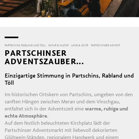
PARTSCHINS, RABLAND UND TÖLL
NATUR & KULTUR
LAND & LEUTE
PARTSCHINSER ADVENT
PARTSCHINSER
ADVENTSZAUBER...
Einzigartige Stimmung in Partschins, Rabland und
Töll
Im historischen Ortskern von Partschins, umgeben von den
sanften Hängen zwischen Meran und dem Vinschgau,
entfaltet sich in der Adventszeit eine
warme, ruhige und
echte Atmosphäre
.
Auf dem festlich beleuchteten Kirchplatz lädt der
Partschinser Adventsmarkt mit liebevoll dekorierten
Glühwein-Ständen, regionalem Handwerk und einem