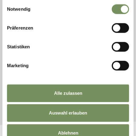
gesammelt haben.
Einwilligungsauswahl
Notwendig
Präferenzen
Samstag
Statistiken
19
Dez
Partschins
20:00
Marketing
KIRCHPLATZFETE IN PARTSCHINS
Kirchplatzfete mit Live-Musik ab 20:00 Uhr auf dem Kirchplatz
von Partschins.
Alle zulassen
MEHR LESEN
Auswahl erlauben
Ablehnen