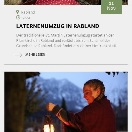
11
Nov
Rabland
17:00
LATERNENUMZUG IN RABLAND
Der traditionelle St. Martin Laternenumzug startet an der
Pfarrkirche in Rabland und verläuft bis zum Schulhof der
Grundschule Rabland. Dort findet ein kleiner Umtrunk statt.
MEHR LESEN