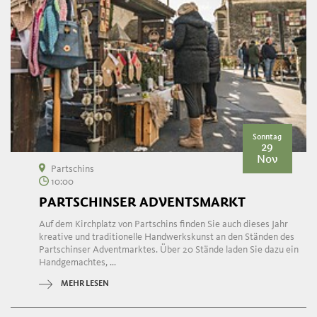
Sonntag
29
Nov
Partschins
10:00
PARTSCHINSER ADVENTSMARKT
Auf dem Kirchplatz von Partschins finden Sie auch dieses Jahr
kreative und traditionelle Handwerkskunst an den Ständen des
Partschinser Adventmarktes. Über 20 Stände laden Sie dazu ein
Handgemachtes, ...
MEHR LESEN