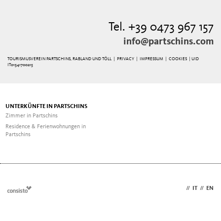
Tel. +39 0473 967 157
info@partschins.com
TOURISMUSVEREIN PARTSCHINS, RABLAND UND TÖLL |
PRIVACY
|
IMPRESSUM
|
COOKIES
| UID
IT01541700215
UNTERKÜNFTE IN PARTSCHINS
Zimmer in Partschins
Residence & Ferienwohnungen in
Partschins
DE
//
IT
//
EN