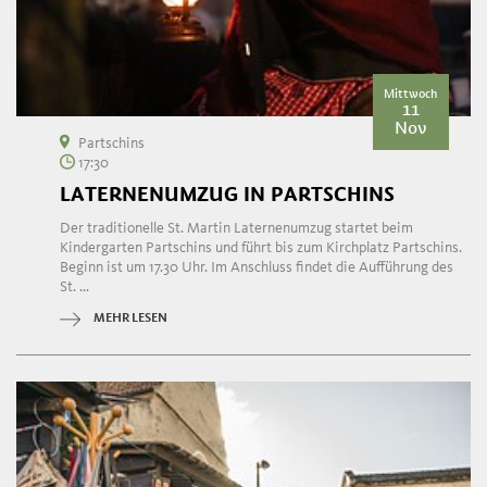
Mittwoch
11
Nov
Partschins
17:30
LATERNENUMZUG IN PARTSCHINS
Der traditionelle St. Martin Laternenumzug startet beim
Kindergarten Partschins und führt bis zum Kirchplatz Partschins.
Beginn ist um 17.30 Uhr. Im Anschluss findet die Aufführung des
St. ...
MEHR LESEN