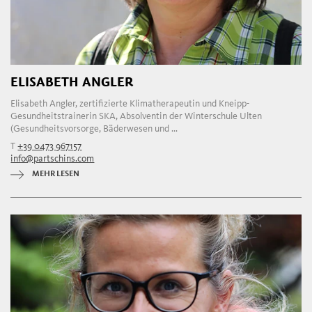
ELISABETH ANGLER
Elisabeth Angler, zertifizierte Klimatherapeutin und Kneipp-
Gesundheitstrainerin SKA, Absolventin der Winterschule Ulten
(Gesundheitsvorsorge, Bäderwesen und ...
T
+39 0473 967157
info@partschins.com
MEHR LESEN