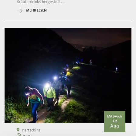
Kräuterdrinks hergestellt, ...
MEHR LESEN
Mittwoch
12
Aug
Partschins
20:30