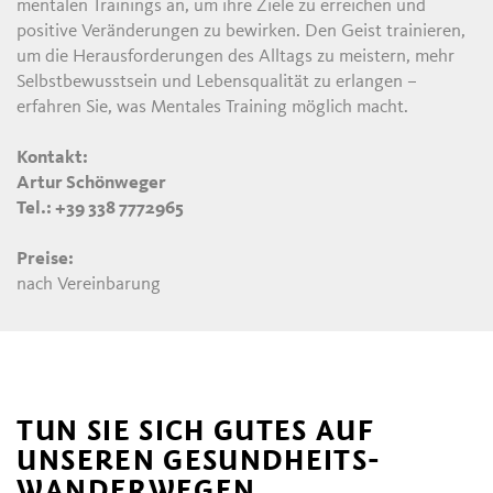
mentalen Trainings an, um ihre Ziele zu erreichen und
positive Veränderungen zu bewirken. Den Geist trainieren,
um die Herausforderungen des Alltags zu meistern, mehr
Selbstbewusstsein und Lebensqualität zu erlangen –
erfahren Sie, was Mentales Training möglich macht.
Kontakt:
Artur Schönweger
Tel.: +39 338 7772965
Preise:
nach Vereinbarung
TUN SIE SICH GUTES AUF
UNSEREN GESUNDHEITS-
WANDERWEGEN