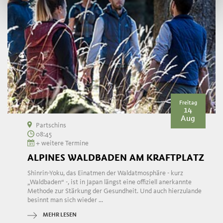
Freitag
14
Aug
Partschins
08:45
+ weitere Termine
ALPINES WALDBADEN AM KRAFTPLATZ
Shinrin-Yoku, das Einatmen der Waldatmosphäre - kurz
„Waldbaden“ -, ist in Japan längst eine offiziell anerkannte
Methode zur Stärkung der Gesundheit. Und auch hierzulande
besinnt man sich wieder ...
MEHR LESEN