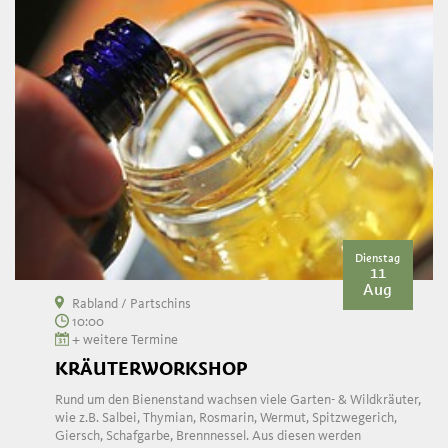
Dienstag
11
Aug
Rabland / Partschins
10:00
+ weitere Termine
KRÄUTERWORKSHOP
Rund um den Bienenstand wachsen viele Garten- & Wildkräuter,
wie z.B. Salbei, Thymian, Rosmarin, Wermut, Spitzwegerich,
Giersch, Schafgarbe, Brennnessel. Aus diesen werden