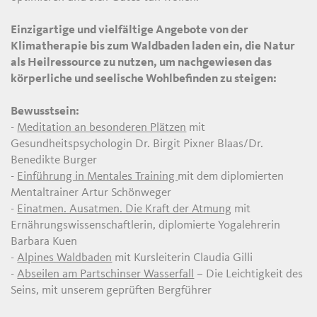
Einzigartige und vielfältige Angebote von der
Klimatherapie bis zum Waldbaden laden ein, die Natur
als Heilressource zu nutzen, um nachgewiesen das
körperliche und seelische Wohlbefinden zu steigen:
Bewusstsein:
-
Meditation an besonderen Plätzen
mit
Gesundheitspsychologin Dr. Birgit Pixner Blaas/Dr.
Benedikte Burger
-
Einführung in Mentales Training
mit dem diplomierten
Mentaltrainer Artur Schönweger
-
Einatmen. Ausatmen. Die Kraft der Atmung
mit
Ernährungswissenschaftlerin, diplomierte Yogalehrerin
Barbara Kuen
-
Alpines Waldbaden
mit Kursleiterin Claudia Gilli
-
Abseilen am Partschinser Wasserfall
– Die Leichtigkeit des
Seins, mit unserem geprüften Bergführer