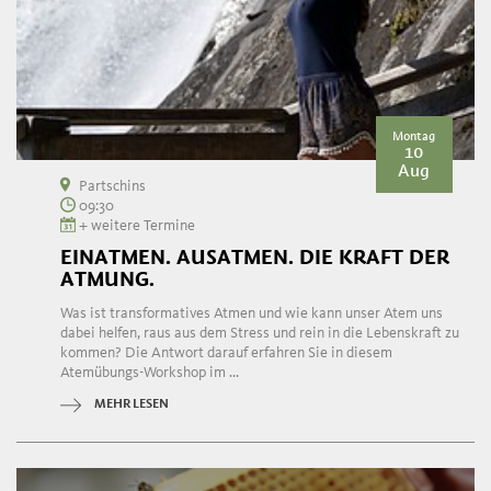
Montag
10
Aug
Partschins
09:30
+ weitere Termine
EINATMEN. AUSATMEN. DIE KRAFT DER
ATMUNG.
Was ist transformatives Atmen und wie kann unser Atem uns
dabei helfen, raus aus dem Stress und rein in die Lebenskraft zu
kommen? Die Antwort darauf erfahren Sie in diesem
Atemübungs-Workshop im ...
MEHR LESEN