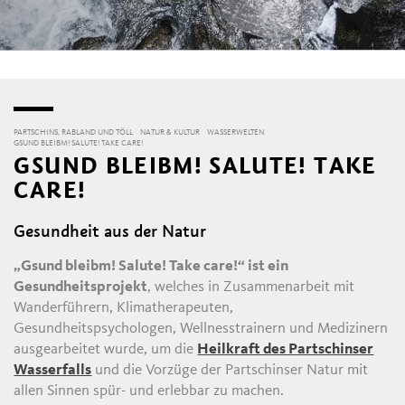
PARTSCHINS, RABLAND UND TÖLL
NATUR & KULTUR
WASSERWELTEN
GSUND BLEIBM! SALUTE! TAKE CARE!
GSUND BLEIBM! SALUTE! TAKE
CARE!
Gesundheit aus der Natur
„Gsund bleibm! Salute! Take care!“ ist ein
Gesundheitsprojekt
, welches in Zusammenarbeit mit
Wanderführern, Klimatherapeuten,
Gesundheitspsychologen, Wellnesstrainern und Medizinern
ausgearbeitet wurde, um die
Heilkraft des Partschinser
Wasserfalls
und die Vorzüge der Partschinser Natur mit
allen Sinnen spür- und erlebbar zu machen.