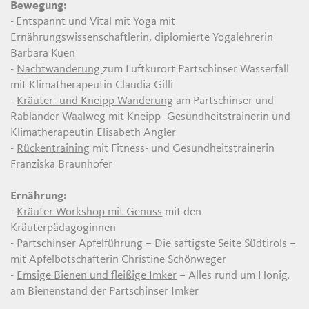
Bewegung:
-
Entspannt und Vital mit Yoga
mit
Ernährungswissenschaftlerin, diplomierte Yogalehrerin
Barbara Kuen
-
Nachtwanderung
zum Luftkurort Partschinser Wasserfall
mit Klimatherapeutin Claudia Gilli
-
Kräuter- und Kneipp-Wanderung
am Partschinser und
Rablander Waalweg mit Kneipp- Gesundheitstrainerin und
Klimatherapeutin Elisabeth Angler
-
Rückentraining
mit Fitness- und Gesundheitstrainerin
Franziska Braunhofer
Ernährung:
-
Kräuter-Workshop mit Genuss
mit den
Kräuterpädagoginnen
-
Partschinser Apfelführung
– Die saftigste Seite Südtirols –
mit Apfelbotschafterin Christine Schönweger
-
Emsige Bienen und fleißige Imker
– Alles rund um Honig,
am Bienenstand der Partschinser Imker