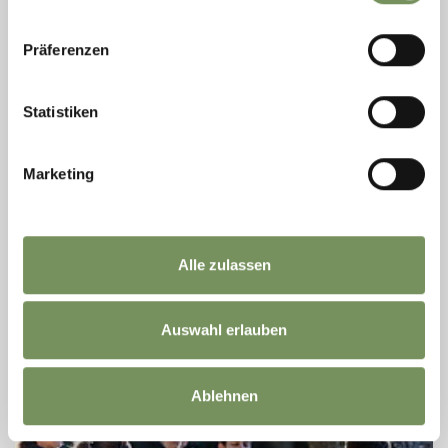
Präferenzen
Freitag
14
Statistiken
Aug
Partschins
08:00
+ weitere Termine
Marketing
ENTSPANNT UND VITAL MIT YOGA
Körper, Geist und Seele in wunderbarer Harmonie vereint – wie
das gelingt, zeigt Ihnen unsere Yogalehrerin in dieser
inspirierenden Stunde in den Gärten des Ansitzes
Alle zulassen
Gaudententurm. Umgeben von ...
MEHR LESEN
Auswahl erlauben
Ablehnen