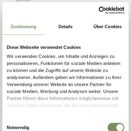
+ weitere Termine
NACHTWANDERUNG ZUM PARTSCHINSER
WASSERFALL
Zustimmung
Details
Über Cookies
AB 16 JAHRE!! Diese außergewöhnliche Tour bietet nicht nur ein
unvergessliches Naturerlebnis, sondern auch zahlreiche
gesundheitliche Vorteile. Die kühle Nachtluft und die sanfte
Bewegung stärken das ...
Diese Webseite verwendet Cookies
MEHR LESEN
Wir verwenden Cookies, um Inhalte und Anzeigen zu
personalisieren, Funktionen für soziale Medien anbieten
zu können und die Zugriffe auf unsere Website zu
analysieren. Außerdem geben wir Informationen zu Ihrer
Verwendung unserer Website an unsere Partner für
soziale Medien, Werbung und Analysen weiter. Unsere
Partner führen diese Informationen möglicherweise mit
weiteren Daten zusammen, die Sie ihnen bereitgestellt
haben oder die sie im Rahmen Ihrer Nutzung der Dienste
gesammelt haben.
Einwilligungsauswahl
Notwendig