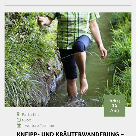
Freitag
14
Aug
Partschins
16:00
+ weitere Termine
KNEIPP- UND KRÄUTERWANDERUNG –