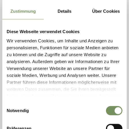
Zustimmung
Details
Über Cookies
Diese Webseite verwendet Cookies
Wir verwenden Cookies, um Inhalte und Anzeigen zu
personalisieren, Funktionen für soziale Medien anbieten
zu können und die Zugriffe auf unsere Website zu
analysieren. Außerdem geben wir Informationen zu Ihrer
ÖTZI BIKE ACADEMY
Verwendung unserer Website an unsere Partner für
soziale Medien, Werbung und Analysen weiter. Unsere
Die Ötzi Bike Academy in Naturns bietet ein umfassendes Angebot für
MTB Fahrtechnik, Bike Training, Camps, geführte Touren und
Partner führen diese Informationen möglicherweise mit
Mountainbike Kurse für Männer, ...
weiteren Daten zusammen, die Sie ihnen bereitgestellt
T
+39 347 1300926
haben oder die sie im Rahmen Ihrer Nutzung der Dienste
info@oetzi-bike-academy.com
gesammelt haben.
www.oetzi-bike-academy.com
Einwilligungsauswahl
MEHR LESEN
Notwendig
Präferenzen