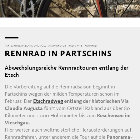
PARTSCHINS, RABLAND UND TÖLL
AKTIVURLAUB
RAD & MTB
RENNRAD
RENNRAD IN PARTSCHINS
Abwechslungsreiche Rennradtouren entlang der
Etsch
Die Vorbereitung auf die Rennradsaison beginnt in
Partschins wegen der milden Temperaturen schon im
Februar. Der
Etschradweg
entlang der historischen Via
Claudia Augusta
führt vom Ortsteil Rabland aus über 80
Kilometer und 1.000 Höhenmeter bis zum
Reschensee im
Vinschgau.
Hier warten auch weltmeisterliche Herausforderungen auf
Rennradfahrer, unter anderem die Tour auf die
Panorama-