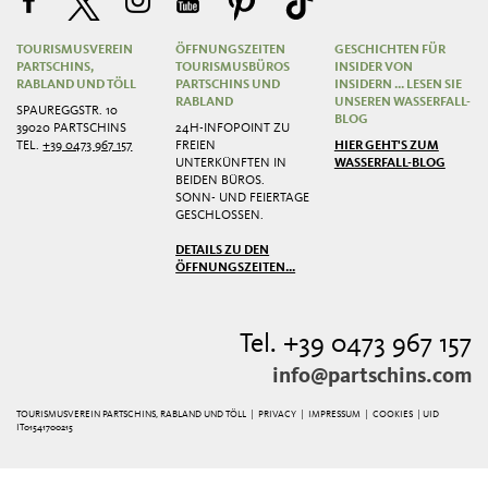
TOURISMUSVEREIN
ÖFFNUNGSZEITEN
GESCHICHTEN FÜR
PARTSCHINS,
TOURISMUSBÜROS
INSIDER VON
RABLAND UND TÖLL
PARTSCHINS UND
INSIDERN ... LESEN SIE
RABLAND
UNSEREN WASSERFALL-
SPAUREGGSTR. 10
BLOG
39020 PARTSCHINS
24H-INFOPOINT ZU
TEL.
+39 0473 967 157
FREIEN
HIER GEHT'S ZUM
UNTERKÜNFTEN IN
WASSERFALL-BLOG
BEIDEN BÜROS.
SONN- UND FEIERTAGE
GESCHLOSSEN.
DETAILS ZU DEN
ÖFFNUNGSZEITEN...
Tel. +39 0473 967 157
info@partschins.com
TOURISMUSVEREIN PARTSCHINS, RABLAND UND TÖLL |
PRIVACY
|
IMPRESSUM
|
COOKIES
| UID
IT01541700215