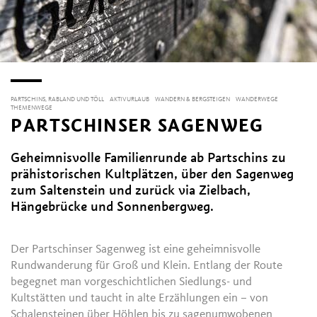
PARTSCHINS, RABLAND UND TÖLL
AKTIVURLAUB
WANDERN & BERGSTEIGEN
WANDERWEGE
THEMENWEGE
PARTSCHINSER SAGENWEG
Geheimnisvolle Familienrunde ab Partschins zu
prähistorischen Kultplätzen, über den Sagenweg
zum Saltenstein und zurück via Zielbach,
Hängebrücke und Sonnenbergweg.
Der Partschinser Sagenweg ist eine geheimnisvolle
Rundwanderung für Groß und Klein. Entlang der Route
begegnet man vorgeschichtlichen Siedlungs- und
Kultstätten und taucht in alte Erzählungen ein – von
Schalensteinen über Höhlen bis zu sagenumwobenen