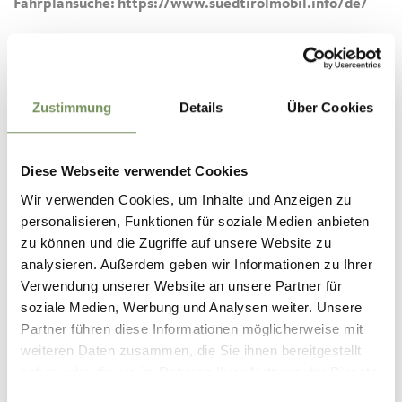
Fahrplansuche: https://www.suedtirolmobil.info/de/
Tipp des Autors
Tipp
Zustimmung
Details
Über Cookies
Mit dem
Linienbus 265
(Haltestellen u. a. Rabland,
Texelbahn, Partschins, Salten, Birkenwald, Wasserfall) kann
man bequem in den Ortskern zurückfahren oder einen
Diese Webseite verwendet Cookies
Abstecher zum
Partschinser Wasserfall
einplanen.
Wir verwenden Cookies, um Inhalte und Anzeigen zu
Unsere Highlights der Wanderung
personalisieren, Funktionen für soziale Medien anbieten
zu können und die Zugriffe auf unsere Website zu
Prähistorische Siedlungs- und Kultstätten (z. B.
analysieren. Außerdem geben wir Informationen zu Ihrer
Schalensteine, Höhlen, markante Felsplätze)
Verwendung unserer Website an unsere Partner für
Saltenstein (Salten)
Partschinser Waalweg, Zielbach und Hängebrücke
soziale Medien, Werbung und Analysen weiter. Unsere
Partner führen diese Informationen möglicherweise mit
Hinweis:
Detaillierte Infos zu den Kultplätzen gibt es in
weiteren Daten zusammen, die Sie ihnen bereitgestellt
den Tourismusbüros in
Partschins
und
Rabland
.
haben oder die sie im Rahmen Ihrer Nutzung der Dienste
gesammelt haben.
Einwilligungsauswahl