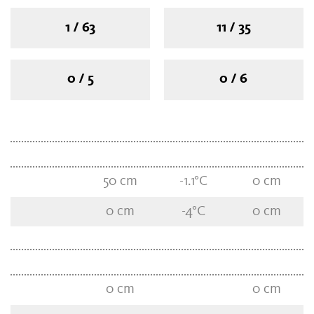
1 / 63
11 / 35
0 / 5
0 / 6
50
cm
-1.1
°C
0
cm
0
cm
-4
°C
0
cm
0
cm
0
cm