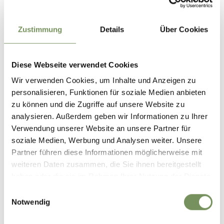
0,0 km
00:00 -
00:00
Zustimmung
Details
Über Cookies
1,0 km
00:00 -
00:00
Diese Webseite verwendet Cookies
0,0 km
00:00 -
00:00
Wir verwenden Cookies, um Inhalte und Anzeigen zu
2,0 km
00:00 -
personalisieren, Funktionen für soziale Medien anbieten
00:00
zu können und die Zugriffe auf unsere Website zu
analysieren. Außerdem geben wir Informationen zu Ihrer
5,0 km
00:00 -
00:00
Verwendung unserer Website an unsere Partner für
soziale Medien, Werbung und Analysen weiter. Unsere
1,0 km
00:00 -
00:00
Partner führen diese Informationen möglicherweise mit
weiteren Daten zusammen, die Sie ihnen bereitgestellt
0,0 km
00:00 -
haben oder die sie im Rahmen Ihrer Nutzung der Dienste
00:00
gesammelt haben.
Einwilligungsauswahl
3,0 km
00:00 -
Notwendig
00:00
0,0 km
00:00 -