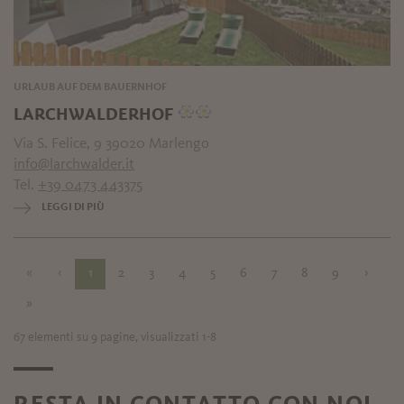
URLAUB AUF DEM BAUERNHOF
LARCHWALDERHOF
Via S. Felice, 9 39020 Marlengo
info@larchwalder.it
Tel.
+39 0473 443375
LEGGI DI PIÙ
«
‹
1
2
3
4
5
6
7
8
9
›
»
67 elementi su 9 pagine, visualizzati 1-8
RESTA IN CONTATTO CON NOI