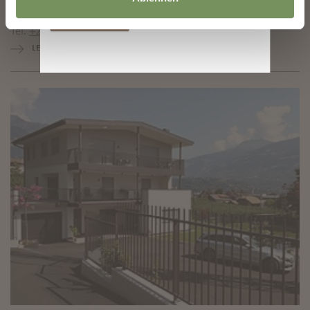
Iscriversi
christine_schmid@gmx.net
Tel.
+49 17657988795
LEGGI DI PIÙ