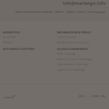
info@marlengo.info
ASSOCIAZIONE TURISTICA MARLENGO |
PRIVACY
|
CREDITS
|
COOKIE
| UID IT00495410219
INTERATTIVO
INFORMAZIONI & SERVIZI
Newsletter
Cerca & prenota
Webcam
Manifestazioni a Marlengo
ALTO ADIGE GUEST PASS
ALLOGGI A MARLENGO
Hotel Marlengo
Pensioni & Garni a Marlengo
Appartamenti a Marlengo
Agriturismi a Marlengo
DE
//
IT
//
EN
//
NL