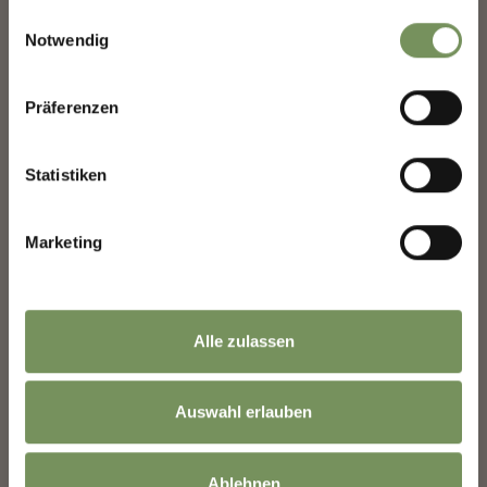
gesammelt haben.
Einwilligungsauswahl
Notwendig
Saluto
Präferenzen
Nome
Statistiken
Marketing
Cognome
Indirizzo email
Alle zulassen
Auswahl erlauben
B&B AND APPARTMENTS
Le informazioni sull'utilizzo dei dati sono
APPARTAMENTO SCHMID
disponibili nella
Informativa sulla privacy
.
Ablehnen
Via Maggiore 40/2 39020 Marlengo