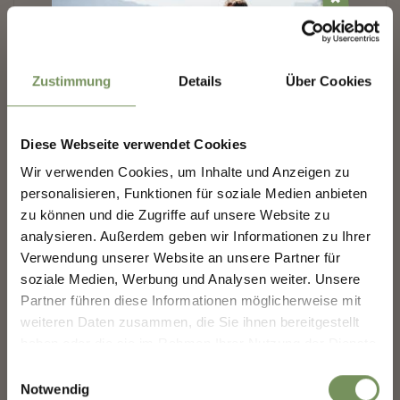
✖
Zustimmung
Details
Über Cookies
Diese Webseite verwendet Cookies
NEWSLETTER-MARLENGO
Wir verwenden Cookies, um Inhalte und Anzeigen zu
personalisieren, Funktionen für soziale Medien anbieten
Scoprite il meglio di Marlengo! 🌄
zu können und die Zugriffe auf unsere Website zu
Iscriviti subito alla nostra newsletter e sarai il primo
analysieren. Außerdem geben wir Informationen zu Ihrer
a conoscere offerte esclusive, eventi speciali e
Verwendung unserer Website an unsere Partner für
consigli nascosti per la tua prossima visita a
soziale Medien, Werbung und Analysen weiter. Unsere
Marlengo!
Partner führen diese Informationen möglicherweise mit
👉 Iscriviti ora e rendi la
tua vacanza a Marlengo
weiteren Daten zusammen, die Sie ihnen bereitgestellt
ancora più bella!
haben oder die sie im Rahmen Ihrer Nutzung der Dienste
gesammelt haben.
Einwilligungsauswahl
Notwendig
Saluto