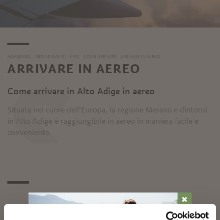
MARLENGO
INFO ED EVENTI
INFO
COME ARRIVARE
ARRIVARE IN AEREO
ARRIVARE IN AEREO
S
Come arrivare in Alto Adige in aereo
Situata nel cuore dell’Europa, la regione Merano e dintorni
in Alto Adige è raggiungibile in aereo in maniera facile e
conveniente.
✖
Aeroporto di Bolzano