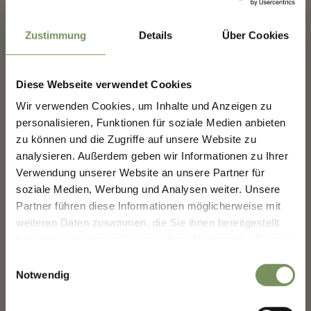
Aeroporto di Verona
Zustimmung
Details
Über Cookies
Aeroporto di Innsbruck
Aeroporto di Venezia
Diese Webseite verwendet Cookies
NEWSLETTER-MARLENGO
Aeroporto di Treviso
Wir verwenden Cookies, um Inhalte und Anzeigen zu
personalisieren, Funktionen für soziale Medien anbieten
Aeroporto di Bergamo
Scoprite il meglio di Marlengo! 🌄
zu können und die Zugriffe auf unsere Website zu
Iscriviti subito alla nostra newsletter e sarai il primo
Aeroporto di Bologna
analysieren. Außerdem geben wir Informationen zu Ihrer
a conoscere offerte esclusive, eventi speciali e
Verwendung unserer Website an unsere Partner für
consigli nascosti per la tua prossima visita a
Aeroporti di Milano
soziale Medien, Werbung und Analysen weiter. Unsere
Marlengo!
Partner führen diese Informationen möglicherweise mit
👉 Iscriviti ora e rendi la
tua vacanza a Marlengo
weiteren Daten zusammen, die Sie ihnen bereitgestellt
ancora più bella!
haben oder die sie im Rahmen Ihrer Nutzung der Dienste
gesammelt haben.
Einwilligungsauswahl
Notwendig
Saluto