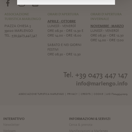
ASSOCIAZIONE
ORARI D'APERTURA
ORARI D'APERTURA
TURISTICA MARLENGO
INVERNALE
APRILE - OTTOBRE
PIAZZA CHIESA 5
LUNEDÌ - VENERDÌ
NOVEMBRE - MARZO
39020 MARLENGO
ORE 08,30 - ORE 12,30 E
LUNEDÌ - VENERDÌ
TEL.
+39 0473 447 147
ORE 14,00 - ORE 18,00
ORE 08,30 - ORE 12,30
ORE 14,00 - ORE 17,00
SABATO E NEI GIORNI
FESTIVI
ORE 08,30 - ORE 12,30
Tel. +39 0473 447 147
info@marlengo.info
ASSOCIAZIONE TURISTICA MARLENGO |
PRIVACY
|
CREDITS
|
COOKIE
| UID IT00495410219
INTERATTIVO
INFORMAZIONI & SERVIZI
Newsletter
Cerca & prenota
Webcam
Manifestazioni a Marlengo