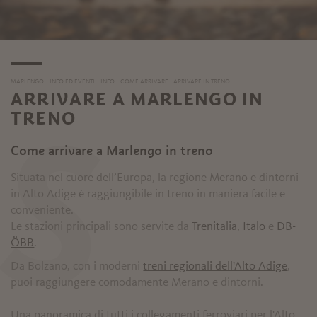
MARLENGO
INFO ED EVENTI
INFO
COME ARRIVARE
ARRIVARE IN TRENO
ARRIVARE A MARLENGO IN
TRENO
S
Come arrivare a Marlengo in treno
Situata nel cuore dell’Europa, la regione Merano e dintorni
in Alto Adige è raggiungibile in treno in maniera facile e
conveniente.
Le stazioni principali sono servite da
Trenitalia
,
Italo
e
DB-
ÖBB
.
Da Bolzano, con i moderni
treni regionali dell'Alto Adige
,
puoi raggiungere comodamente Merano e dintorni.
Una panoramica di tutti i collegamenti ferroviari per l'Alto