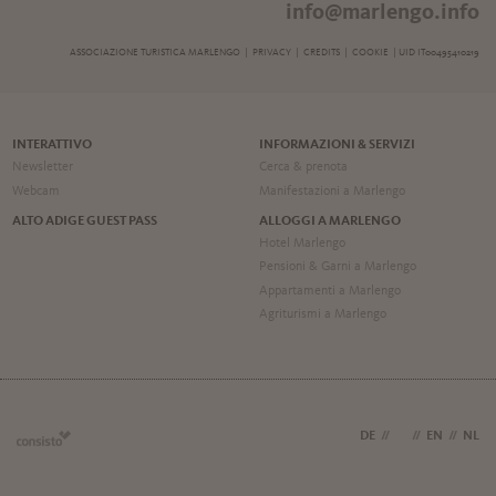
info@marlengo.info
ASSOCIAZIONE TURISTICA MARLENGO |
PRIVACY
|
CREDITS
|
COOKIE
| UID IT00495410219
INTERATTIVO
INFORMAZIONI & SERVIZI
Newsletter
Cerca & prenota
Webcam
Manifestazioni a Marlengo
ALTO ADIGE GUEST PASS
ALLOGGI A MARLENGO
Hotel Marlengo
Pensioni & Garni a Marlengo
Appartamenti a Marlengo
Agriturismi a Marlengo
DE
//
IT
//
EN
//
NL