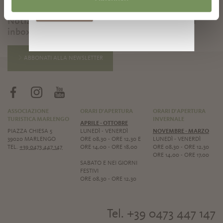
Iscriversi
Notizie e informazioni direttamente nella tua
inbox
ABBONATI ALLA NEWSLETTER
ASSOCIAZIONE
ORARI D'APERTURA
ORARI D'APERTURA
TURISTICA MARLENGO
INVERNALE
APRILE - OTTOBRE
PIAZZA CHIESA 5
LUNEDÌ - VENERDÌ
NOVEMBRE - MARZO
39020 MARLENGO
ORE 08,30 - ORE 12,30 E
LUNEDÌ - VENERDÌ
TEL.
+39 0473 447 147
ORE 14,00 - ORE 18,00
ORE 08,30 - ORE 12,30
ORE 14,00 - ORE 17,00
SABATO E NEI GIORNI
FESTIVI
ORE 08,30 - ORE 12,30
Tel. +39 0473 447 147