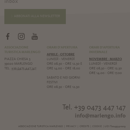
inbox
ABBONATI ALLA NEWSLETTER
ASSOCIAZIONE
ORARI D'APERTURA
ORARI D'APERTURA
TURISTICA MARLENGO
INVERNALE
APRILE - OTTOBRE
PIAZZA CHIESA 5
LUNEDÌ - VENERDÌ
NOVEMBRE - MARZO
39020 MARLENGO
ORE 08,30 - ORE 12,30 E
LUNEDÌ - VENERDÌ
TEL.
+39 0473 447 147
ORE 14,00 - ORE 18,00
ORE 08,30 - ORE 12,30
ORE 14,00 - ORE 17,00
SABATO E NEI GIORNI
FESTIVI
ORE 08,30 - ORE 12,30
Tel. +39 0473 447 147
info@marlengo.info
ASSOCIAZIONE TURISTICA MARLENGO |
PRIVACY
|
CREDITS
|
COOKIE
| UID IT00495410219