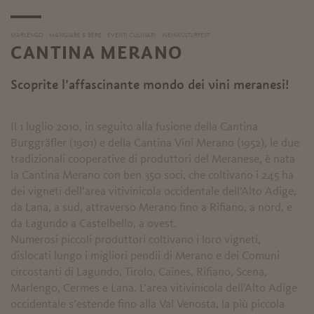
MARLENGO
MANGIARE & BERE
EVENTI CULINARI
WEINKULTURFEST
CANTINA MERANO
Scoprite l’affascinante mondo dei vini meranesi!
Il 1 luglio 2010, in seguito alla fusione della Cantina
Burggräfler (1901) e della Cantina Vini Merano (1952), le due
tradizionali cooperative di produttori del Meranese, è nata
la Cantina Merano con ben 350 soci, che coltivano i 245 ha
dei vigneti dell’area vitivinicola occidentale dell’Alto Adige,
da Lana, a sud, attraverso Merano fino a Rifiano, a nord, e
da Lagundo a Castelbello, a ovest.
Numerosi piccoli produttori coltivano i loro vigneti,
dislocati lungo i migliori pendii di Merano e dei Comuni
circostanti di Lagundo, Tirolo, Caines, Rifiano, Scena,
Marlengo, Cermes e Lana. L’area vitivinicola dell’Alto Adige
occidentale s’estende fino alla Val Venosta, la più piccola