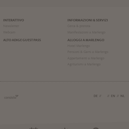
INTERATTIVO
INFORMAZIONI & SERVIZI
Newsletter
Cerca & prenota
Webcam
Manifestazioni a Marlengo
ALTO ADIGE GUEST PASS
ALLOGGI A MARLENGO
Hotel Marlengo
Pensioni & Garni a Marlengo
Appartamenti a Marlengo
Agriturismi a Marlengo
DE
//
IT
//
EN
//
NL