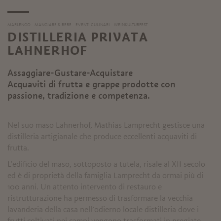
MARLENGO
MANGIARE & BERE
EVENTI CULINARI
WEINKULTURFEST
DISTILLERIA PRIVATA
LAHNERHOF
Assaggiare-Gustare-Acquistare
Acquaviti di frutta e grappe prodotte con
passione, tradizione e competenza.
Nel suo maso Lahnerhof, Mathias Lamprecht gestisce una
distilleria artigianale che produce eccellenti acquaviti di
frutta.
L’edificio del maso, sottoposto a tutela, risale al XII secolo
ed è di proprietà della famiglia Lamprecht da ormai più di
100 anni. Un attento intervento di restauro e
ristrutturazione ha permesso di trasformare la vecchia
lavanderia della casa nell’odierno locale distilleria dove i