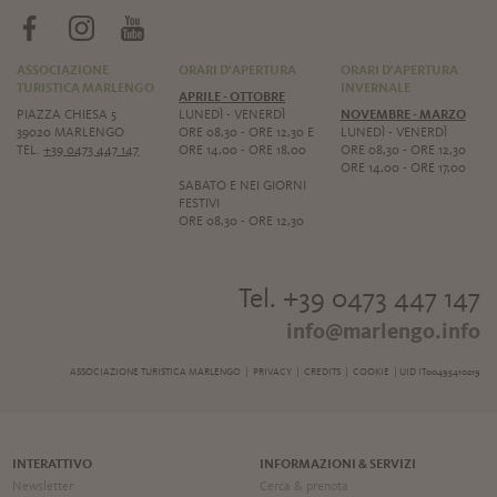
ASSOCIAZIONE
ORARI D'APERTURA
ORARI D'APERTURA
TURISTICA MARLENGO
INVERNALE
APRILE - OTTOBRE
PIAZZA CHIESA 5
LUNEDÌ - VENERDÌ
NOVEMBRE - MARZO
39020 MARLENGO
ORE 08,30 - ORE 12,30 E
LUNEDÌ - VENERDÌ
TEL.
+39 0473 447 147
ORE 14,00 - ORE 18,00
ORE 08,30 - ORE 12,30
ORE 14,00 - ORE 17,00
SABATO E NEI GIORNI
FESTIVI
ORE 08,30 - ORE 12,30
Tel. +39 0473 447 147
info@marlengo.info
ASSOCIAZIONE TURISTICA MARLENGO |
PRIVACY
|
CREDITS
|
COOKIE
| UID IT00495410219
INTERATTIVO
INFORMAZIONI & SERVIZI
Newsletter
Cerca & prenota