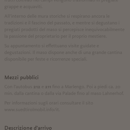
frutti coltivati nei campi vengono trasformati in pregiate
grappe e acquaviti.
All’interno delle mura storiche si respirano ancora le
tradizioni e il fascino del passato, e mentre si degustano i
pregiati prodotti del maso si percepisce inequivocabilmente
la passione del proprietario per il proprio mestiere.
Su appuntamento si effettuano visite guidate e
degustazioni. Il maso dispone anche di una grande cantina
disponibile per feste e ricorrenze speciali.
Mezzi pubblici
Con l'autobus
212
e
211
fino a Marlengo. Poi a piedi ca. 20
min. dalla cantina o dalla via Palade fino al maso Lahnerhof.
Per informazioni sugli orari consultare il sito
www.suedtirolmobil.info/it.
Descrizione d'arrivo