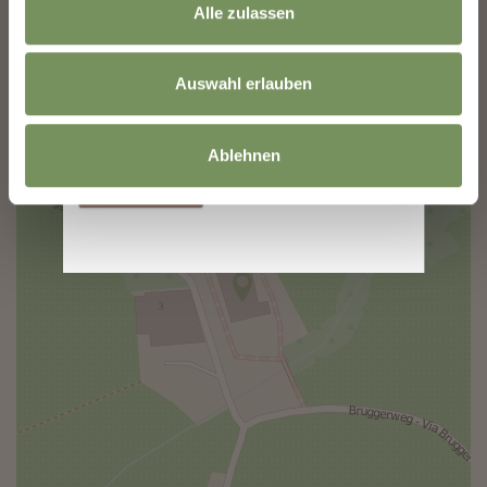
Indirizzo email
Alle zulassen
+
−
Auswahl erlauben
Le informazioni sull'utilizzo dei dati sono
disponibili nella
Informativa sulla privacy
.
Ablehnen
Iscriversi