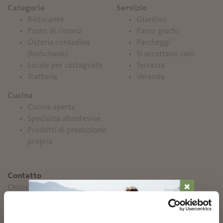
Categorie
Servizio
Ristorante
Giardino
Posto di ristoro
Parco giochi
Osteria contadina
Parcheggi
(hofschank)
Si accettano cani
Locale per castagnate
Terrazza
Trattoria
Veranda
Cucina
Cucina aperta
Specialità altoatesine
Prodotti di produzione
propria
Contatto
Osteria Eggerhof
✖
Jochweg, 4
39020
Marlengo