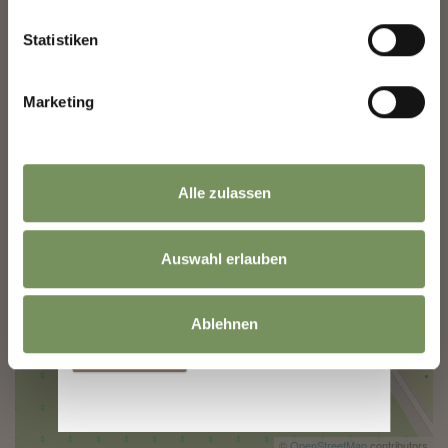
Nome
Statistiken
Marketing
Cognome
Indirizzo email
Alle zulassen
Auswahl erlauben
Le informazioni sull'utilizzo dei dati sono
disponibili nella
Informativa sulla privacy
.
Ablehnen
Iscriversi
©
OpenStreetMap
contributors