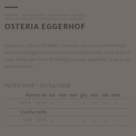
MARLENGO
MANGIARE & BERE
MANGIARE E BERE A MARLENGO
PUNTI DI RISTORO LUNGO LA ROGGIA E L'ALTA VIA DI MARLENGO
OSTERIA EGGERHOF
Simpatica „Stube tirolese“, veranda con vista panoramica,
terrazza soleggiata; Buona cucina tradizionale, torte fatte in
casa, ideale per feste di famiglia o cene aziendali, la sera con
prenotazione.
03/07/2026 - 01/11/2026
Aperto da
lun
mar
mer
gio
ven
sab
dom
10:00 - 23:00
Cucina calda
11:30 - 15:00