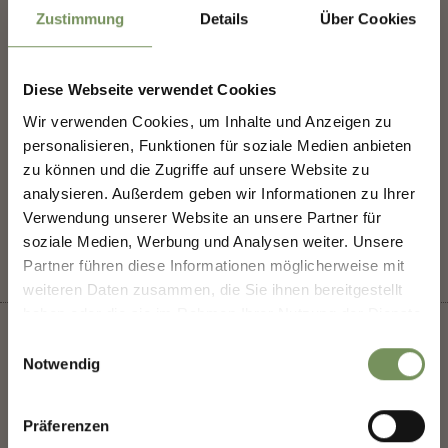
Zustimmung
Details
Über Cookies
info@schnauzerstube.it
www.schnauzerstube.it
T
+39 0473 421421
Diese Webseite verwendet Cookies
NEWSLETTER-MARLENGO
Wir verwenden Cookies, um Inhalte und Anzeigen zu
personalisieren, Funktionen für soziale Medien anbieten
Scoprite il meglio di Marlengo! 🌄
zu können und die Zugriffe auf unsere Website zu
Iscriviti subito alla nostra newsletter e sarai il primo
analysieren. Außerdem geben wir Informationen zu Ihrer
IL CONTENUTO VI È STATO UTILE?
SÌ
NO
a conoscere offerte esclusive, eventi speciali e
Verwendung unserer Website an unsere Partner für
consigli nascosti per la tua prossima visita a
soziale Medien, Werbung und Analysen weiter. Unsere
Marlengo!
Partner führen diese Informationen möglicherweise mit
👉 Iscriviti ora e rendi la
tua vacanza a Marlengo
weiteren Daten zusammen, die Sie ihnen bereitgestellt
ancora più bella!
haben oder die sie im Rahmen Ihrer Nutzung der Dienste
gesammelt haben.
Einwilligungsauswahl
Notwendig
Saluto
+
Präferenzen
−