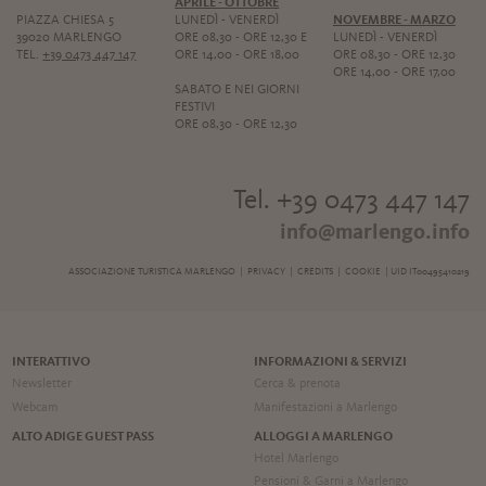
APRILE - OTTOBRE
PIAZZA CHIESA 5
LUNEDÌ - VENERDÌ
NOVEMBRE - MARZO
39020 MARLENGO
ORE 08,30 - ORE 12,30 E
LUNEDÌ - VENERDÌ
TEL.
+39 0473 447 147
ORE 14,00 - ORE 18,00
ORE 08,30 - ORE 12,30
ORE 14,00 - ORE 17,00
SABATO E NEI GIORNI
FESTIVI
ORE 08,30 - ORE 12,30
Tel. +39 0473 447 147
info@marlengo.info
ASSOCIAZIONE TURISTICA MARLENGO |
PRIVACY
|
CREDITS
|
COOKIE
| UID IT00495410219
INTERATTIVO
INFORMAZIONI & SERVIZI
Newsletter
Cerca & prenota
Webcam
Manifestazioni a Marlengo
ALTO ADIGE GUEST PASS
ALLOGGI A MARLENGO
Hotel Marlengo
Pensioni & Garni a Marlengo