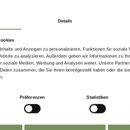
MARLENGO
Parco giochi
Si accettano cani
Details
Terrazza
rite il meglio di Marlengo! 🌄
Cookies
nhalte und Anzeigen zu personalisieren, Funktionen für soziale
iviti subito alla nostra newsletter e sarai il primo a
Website zu analysieren. Außerdem geben wir Informationen zu I
scere offerte esclusive, eventi speciali e consigli
r soziale Medien, Werbung und Analysen weiter. Unsere Partner
TO VI È STATO UTILE?
 Daten zusammen, die Sie ihnen bereitgestellt haben oder die s
osti per la tua prossima visita a Marlengo!
n.
scriviti ora e rendi la
tua vacanza a Marlengo
anc
Präferenzen
Statistiken
bella!