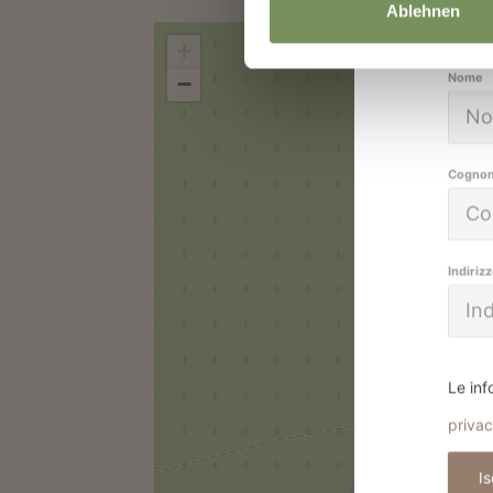
Ablehnen
+
Nome
−
Cogno
Indiriz
Le inf
priva
Is