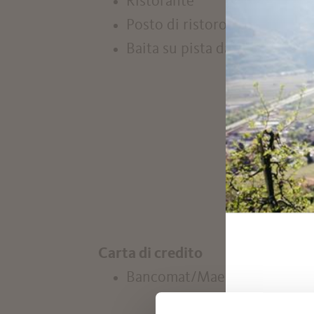
Ristorante
Posto di ristoro
Baita su pista da sci
Carta di credito
Bancomat/Maestro