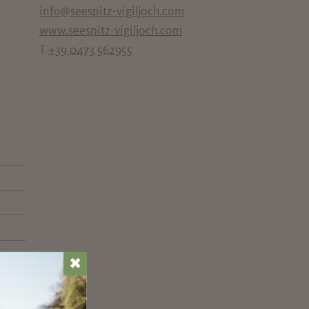
info@seespitz-vigiljoch.com
www.seespitz-vigiljoch.com
T
+39 0473 562955
✖