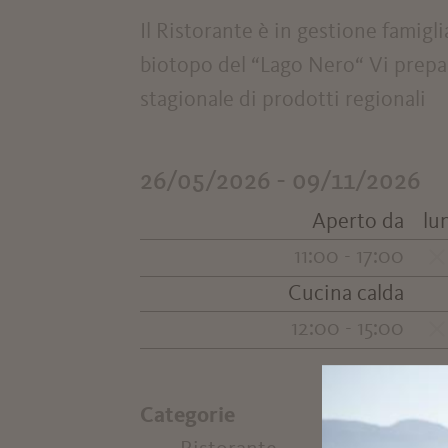
Il Ristorante è in gestione famigl
biotopo del “Lago Nero“ Vi prepar
stagionale di prodotti regionali
26/05/2026 - 09/11/2026
Aperto da
lu
11:00 - 17:00
Cucina calda
12:00 - 15:00
Categorie