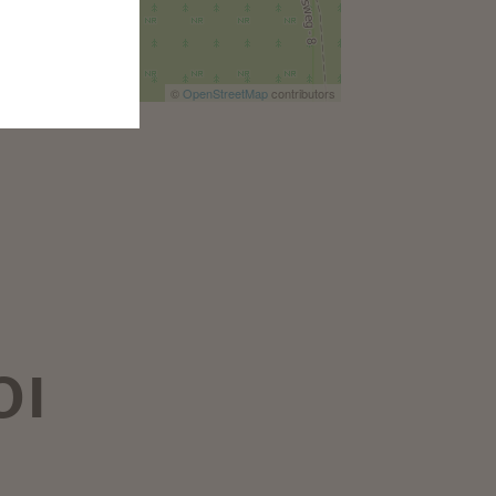
©
OpenStreetMap
contributors
OI