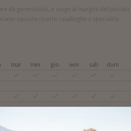
iare da generazioni, e sorge ai margini del piccolo
iamo squisite ricette casalinghe e specialità
n
mar
mer
gio
ven
sab
dom
Cucina