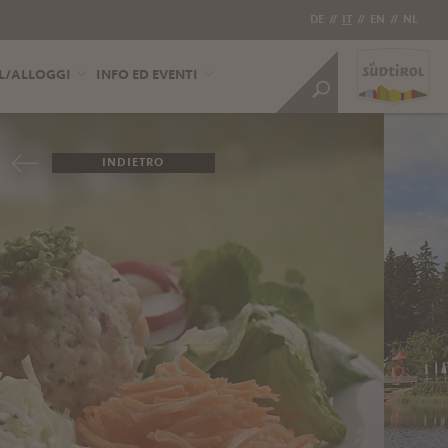
DE
//
IT
//
EN
//
NL
L/ALLOGGI
INFO ED EVENTI
INDIETRO