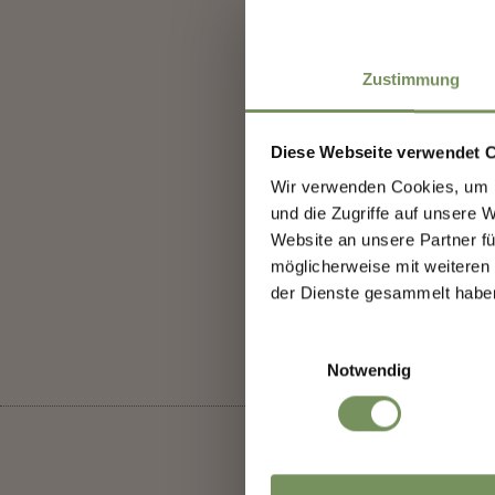
Zustimmung
Scop
Diese Webseite verwendet 
Wir verwenden Cookies, um I
Iscr
und die Zugriffe auf unsere 
cono
Website an unsere Partner fü
IL CONTENU
möglicherweise mit weiteren
nasc
der Dienste gesammelt habe
👉 I
Einwilligungsauswahl
Notwendig
più 
Saluto