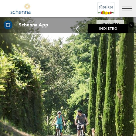
Schenna App
VISUALIZZA
INDIETRO