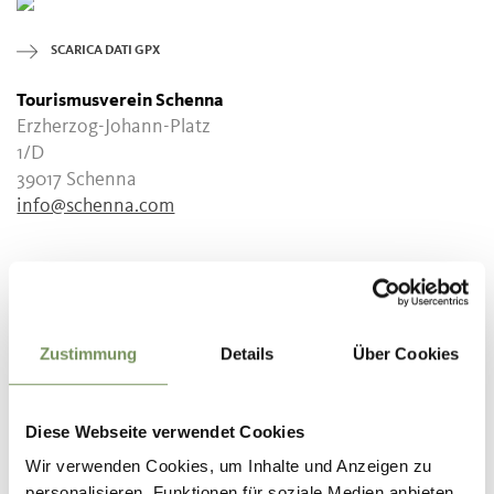
SCARICA DATI GPX
Tourismusverein Schenna
Erzherzog-Johann-Platz
1/D
39017 Schenna
info@schenna.com
IL CONTENUTO VI È STATO UTILE?
SÌ
NO
Zustimmung
Details
Über Cookies
Diese Webseite verwendet Cookies
Wir verwenden Cookies, um Inhalte und Anzeigen zu
personalisieren, Funktionen für soziale Medien anbieten