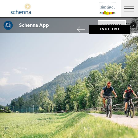
Schenna App
VISUALIZZA
INDIETRO