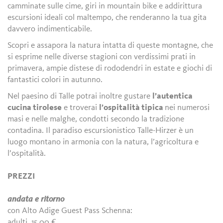
camminate sulle cime, giri in mountain bike e addirittura
escursioni ideali col maltempo, che renderanno la tua gita
davvero indimenticabile.
Scopri e assapora la natura intatta di queste montagne, che
si esprime nelle diverse stagioni con verdissimi prati in
primavera, ampie distese di rododendri in estate e giochi di
fantastici colori in autunno.
Nel paesino di Talle potrai inoltre gustare
l’autentica
cucina tirolese
e troverai
l’ospitalità tipica
nei numerosi
masi e nelle malghe, condotti secondo la tradizione
contadina. Il paradiso escursionistico Talle-Hirzer è un
luogo montano in armonia con la natura, l’agricoltura e
l’ospitalità.
PREZZI
andata e ritorno
con Alto Adige Guest Pass Schenna:
adulti 15,00 €