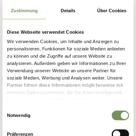
Zustimmung
Details
Über Cookies
Estate & autunno: 10 maggio - 25 ottobre
lun
mar
mer
gio
ven
sab
dom
Diese Webseite verwendet Cookies
08:30 - 12:15
Wir verwenden Cookies, um Inhalte und Anzeigen zu
13:15 - 18:00
personalisieren, Funktionen für soziale Medien anbieten
zu können und die Zugriffe auf unsere Website zu
analysieren. Außerdem geben wir Informationen zu Ihrer
Tardo autunno: 26 ottobre - 7 novembre
Verwendung unserer Website an unsere Partner für
lun
mar
mer
gio
ven
sab
dom
soziale Medien, Werbung und Analysen weiter. Unsere
08:30 - 12:15
Partner führen diese Informationen möglicherweise mit
13:15 - 17:30
weiteren Daten zusammen, die Sie ihnen bereitgestellt
haben oder die sie im Rahmen Ihrer Nutzung der Dienste
gesammelt haben.
Einwilligungsauswahl
Chiuso: 8 novembre - 25 dicembre
Notwendig
Inverno: 25 dicembre - 6 gennaio
Präferenzen