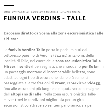
SCENA
ATTIVITÀ & RELAX
CAMMINATE & ESCURSIONI
IMPIANTI DI RISALITA
FUNIVIA VERDINS - TALLE
L’accesso diretto da Scena alla zona escursionistica Talle
/ Hirzer
La
funivia Verdins-Talle
porta in pochi minuti dal
pittoresco paesino di Verdins (842 m.) ai 1450 m. della
località di Talle, nel cuore della
zona escursionistica Talle-
Hirzer
. I
sentieri
ben segnati, che si snodano
per 80 km
in
un paesaggio montano di incomparabile bellezza, sono
adatti ad ogni tipo di escursione, dalle più semplici
passeggiate alle tre frazioni di
Prenn
,
Oberkirn
e
Videgg
,
fino alle escursioni più lunghe e in quota verso le malghe
dell’
altopiano di Talle
. Nella zona escursionistica Talle-
Hirzer trovi le condizioni migliori sia per un giro
escursionistico attraverso sentieri panoramici, sia per