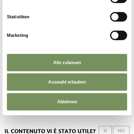
lun
mar
mer
gio
ven
sab
dom
10:00 - 12:00
Statistiken
13:30 - 16:30
Marketing
Contatto
Funivia Verdins - Talle
Verdins Paese 33
Alle zulassen
39017
Scena
info@verdins.it
Auswahl erlauben
www.verdins.it
T
+39 0473 949450
Ablehnen
IL CONTENUTO VI È STATO UTILE?
SÌ
NO