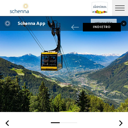
Schenna App
VISUALIZZA
INDIETRO