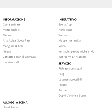
INFORMAZIONE
INTERATTIVO
Come arrivare
Scena App
Mezzi pubblici
Newsletter
Meteo
Webcam
Alto Adige Guest Pass
Mappa interattiva
Mangiare & bere
Video
Negozi
Immagini panoramiche a 360°
Contatti e orari di apertura
WiFree W-LAN access
Il nostro staff
SERVIZIO
Richiesta cataloghi
FAQ
Vacanze accessibili
Presse
Partner
Ospiti d’onore a Scena
ALLOGGI A SCENA
Hotel Scena