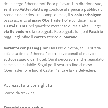
dell’albergo Schennerhof. Poco più avanti, in direzione sud,
sentiero Mitterplattweg
conduce alla
piscina pubblica
di
Scena. Snodandosi tra i campi di mele, il
vicolo Tschoigassl
passa accanto al
maso Oberhaslerhof
e conduce fino a
Castel Planta
nel quartiere meranese di Maia Alta. Lungo
via Belvedere
e la soleggiata Passeggiata lungo il
Passirio
raggiungi infine il
centro
storico di
Merano.
Variante con passeggino:
Dal Lido di Scena, sali la strada
asfaltata fino al Schenna Resort, dove scendi di nuovo al
sottopassaggio dell'hotel. Qui il percorso è anche segnalato
come pista ciclabile. Segui poi il sentiero fino al maso
Oberhaslerhof e fino al Castel Planta e la via Belvedere.
Attrezzatura consigliata
Scarpe da trekking
Descrizione d'arrivo