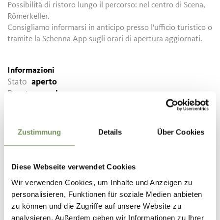
Possibilità di ristoro lungo il percorso: nel centro di Scena,
Römerkeller.
Consigliamo informarsi in anticipo presso l'ufficio turistico o
tramite la Schenna App sugli orari di apertura aggiornati.
Informazioni
Stato
aperto
Durata
1:00 h
Lunghezza
4,5 km
Difficoltà
facile
Dislivello salita
30 hm
Zustimmung
Details
Über Cookies
Dislivello discesa
280 hm
Punto più alto
569 m
Diese Webseite verwendet Cookies
Wir verwenden Cookies, um Inhalte und Anzeigen zu
personalisieren, Funktionen für soziale Medien anbieten
SCARICA DATI GPX
zu können und die Zugriffe auf unsere Website zu
Tourismusverein Schenna
analysieren. Außerdem geben wir Informationen zu Ihrer