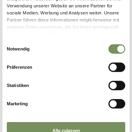
Erzherzog Johann Platz
Verwendung unserer Website an unsere Partner für
1/D
soziale Medien, Werbung und Analysen weiter. Unsere
39017 Schenna
Partner führen diese Informationen möglicherweise mit
info@schenna.com
weiteren Daten zusammen, die Sie ihnen bereitgestellt
haben oder die sie im Rahmen Ihrer Nutzung der Dienste
gesammelt haben.
Einwilligungsauswahl
Notwendig
IL CONTENUTO VI È STATO UTILE?
SÌ
NO
Präferenzen
Statistiken
Marketing
Alle zulassen