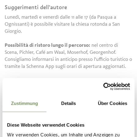
Suggerimenti dell'autore
Lunedì, martedì e venerdì dalle 11 alle 17 (da Pasqua a
Ognissanti) è possibile visitare la chiesa rotonda a San
Giorgio.
Possibilità di ristoro lungo il percorso:
nel centro di
Scena, Pichler, Café am Waal, Moserhof, Georgenhof.
Consigliamo informarsi in anticipo presso l'ufficio turistico o
tramite la Schenna App sugli orari di apertura aggiornati.
Informazioni
Stato
aperto
Durata
2:00 h
Zustimmung
Details
Über Cookies
Lunghezza
5,4 km
Difficoltà
facile
Dislivello salita
320 hm
Diese Webseite verwendet Cookies
Dislivello discesa
320 hm
Wir verwenden Cookies, um Inhalte und Anzeigen zu