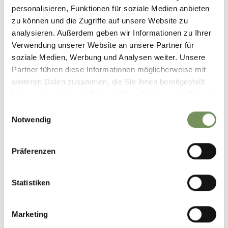
Punto più alto
823 m
personalisieren, Funktionen für soziale Medien anbieten
zu können und die Zugriffe auf unsere Website zu
analysieren. Außerdem geben wir Informationen zu Ihrer
Verwendung unserer Website an unsere Partner für
SCARICA DATI GPX
soziale Medien, Werbung und Analysen weiter. Unsere
Tourismusverein Schenna
Partner führen diese Informationen möglicherweise mit
Erzherzog-Johann-Platz
weiteren Daten zusammen, die Sie ihnen bereitgestellt
1/D
haben oder die sie im Rahmen Ihrer Nutzung der Dienste
39017 Schenna
gesammelt haben.
Einwilligungsauswahl
info@schenna.com
Notwendig
Präferenzen
IL CONTENUTO VI È STATO UTILE?
Statistiken
SÌ
NO
Marketing