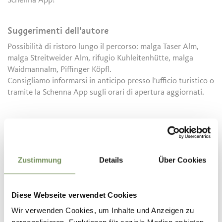
Schenna App!
Suggerimenti dell'autore
Possibilità di ristoro lungo il percorso: malga Taser Alm,
malga Streitweider Alm, rifugio Kuhleitenhütte, malga
Waidmannalm, Piffinger Köpfl.
Consigliamo informarsi in anticipo presso l'ufficio turistico o
tramite la Schenna App sugli orari di apertura aggiornati.
Informazioni
Stato
aperto
Durata
4:30 h
Lunghezza
10,4 km
Zustimmung
Details
Über Cookies
Difficoltà
difficile
Dislivello salita
1000 hm
Diese Webseite verwendet Cookies
Dislivello discesa
560 hm
Punto più alto
2322 m
Wir verwenden Cookies, um Inhalte und Anzeigen zu