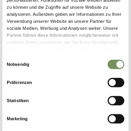
personalisieren, Funktionen für soziale Medien anbieten
zu können und die Zugriffe auf unsere Website zu
analysieren. Außerdem geben wir Informationen zu Ihrer
SCARICA DATI GPX
Verwendung unserer Website an unsere Partner für
soziale Medien, Werbung und Analysen weiter. Unsere
Tourismusverein Schenna
Partner führen diese Informationen möglicherweise mit
Erzherzog-Johann-Platz
weiteren Daten zusammen, die Sie ihnen bereitgestellt
1/D
haben oder die sie im Rahmen Ihrer Nutzung der Dienste
39017 Schenna
gesammelt haben.
info@schenna.com
Einwilligungsauswahl
Notwendig
Präferenzen
IL CONTENUTO VI È STATO UTILE?
SÌ
NO
Statistiken
Marketing