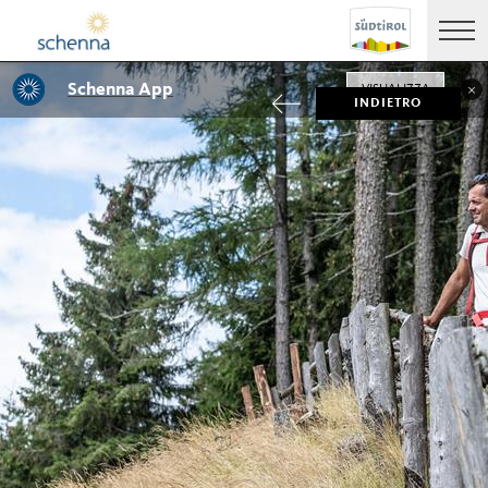
Schenna App
VISUALIZZA
INDIETRO