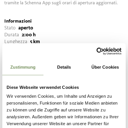
tramite la Schenna App sugli orari di apertura aggiornati.
Informazioni
Stato
aperto
Durata
2:00 h
Lunghezza
5 km
Difficoltà
media
Dislivello salita
300 hm
Dislivello discesa
350 hm
Zustimmung
Details
Über Cookies
Punto più alto
1129 m
Diese Webseite verwendet Cookies
SCARICA DATI GPX
Wir verwenden Cookies, um Inhalte und Anzeigen zu
personalisieren, Funktionen für soziale Medien anbieten
Tourismusverein Schenna
zu können und die Zugriffe auf unsere Website zu
Erzherzog Johann Platz
analysieren. Außerdem geben wir Informationen zu Ihrer
1/D
Verwendung unserer Website an unsere Partner für
39017 Schenna