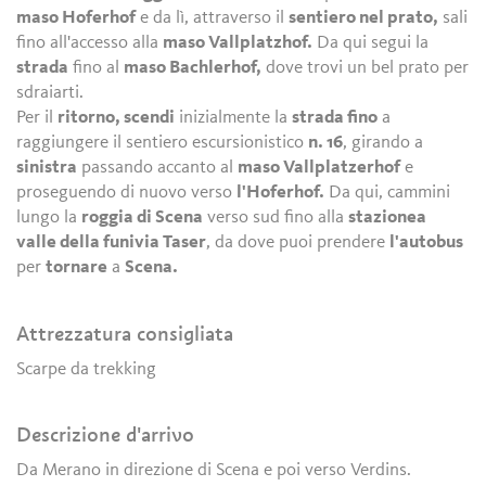
maso Hoferhof
e da lì, attraverso il
sentiero nel prato,
sali
fino all'accesso alla
maso Vallplatzhof.
Da qui segui la
strada
fino al
maso Bachlerhof,
dove trovi un bel prato per
sdraiarti.
Per il
ritorno, scendi
inizialmente la
strada fino
a
raggiungere il sentiero escursionistico
n. 16
, girando a
sinistra
passando accanto al
maso Vallplatzerhof
e
proseguendo di nuovo verso
l'Hoferhof.
Da qui, cammini
lungo la
roggia di Scena
verso sud fino alla
stazione
a
valle della funivia Taser
, da dove puoi prendere
l'autobus
per
tornare
a
Scena.
Attrezzatura consigliata
Scarpe da trekking
Descrizione d'arrivo
Da Merano in direzione di Scena e poi verso Verdins.