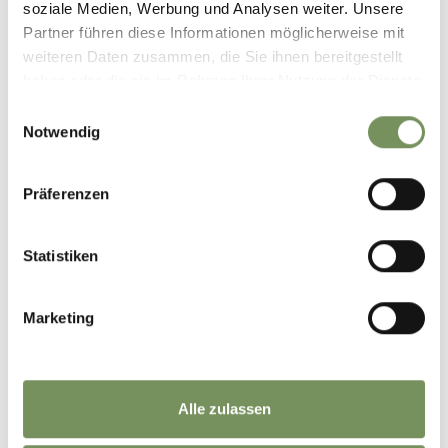
soziale Medien, Werbung und Analysen weiter. Unsere
info@schenna.com
Partner führen diese Informationen möglicherweise mit
weiteren Daten zusammen, die Sie ihnen bereitgestellt
haben oder die sie im Rahmen Ihrer Nutzung der Dienste
gesammelt haben.
Einwilligungsauswahl
Notwendig
IL CONTENUTO VI È STATO UTILE?
SÌ
NO
Präferenzen
Statistiken
Marketing
Alle zulassen