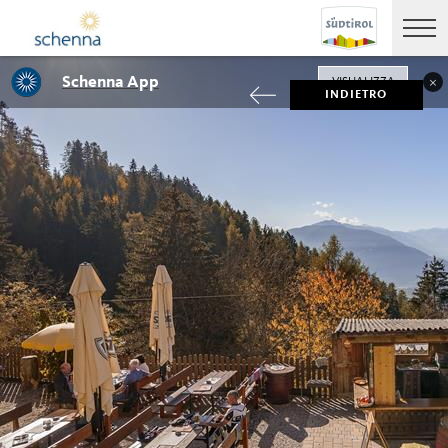
Schenna App
VISUALIZZA
INDIETRO