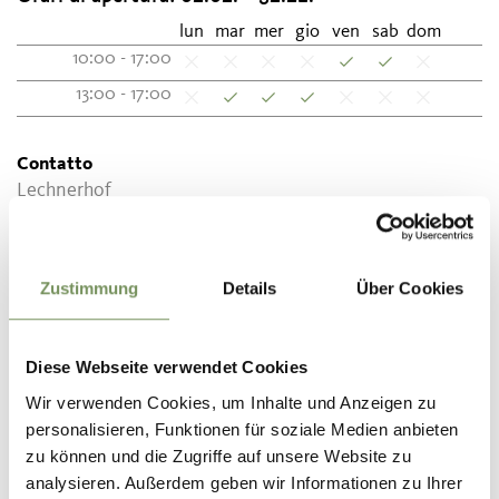
lun
mar
mer
gio
ven
sab
dom
10:00 - 17:00
13:00 - 17:00
Contatto
Lechnerhof
Via Hof 5
39017
Scena
Zustimmung
Details
Über Cookies
info@lechnerhof-schenna.com
www.lechnerhof-schenna.com
T
0473 945839
Diese Webseite verwendet Cookies
Wir verwenden Cookies, um Inhalte und Anzeigen zu
personalisieren, Funktionen für soziale Medien anbieten
zu können und die Zugriffe auf unsere Website zu
analysieren. Außerdem geben wir Informationen zu Ihrer
IL CONTENUTO VI È STATO UTILE?
SÌ
NO