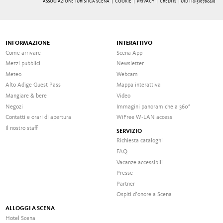
ASSOCIAZIONE TURISTICA SCENA |
COOKIE
|
PRIVACY
|
CREDITS
| UID IT01516780218
INFORMAZIONE
INTERATTIVO
Come arrivare
Scena App
Mezzi pubblici
Newsletter
Meteo
Webcam
Alto Adige Guest Pass
Mappa interattiva
Mangiare & bere
Video
Negozi
Immagini panoramiche a 360°
Contatti e orari di apertura
WiFree W-LAN access
Il nostro staff
SERVIZIO
Richiesta cataloghi
FAQ
Vacanze accessibili
Presse
Partner
Ospiti d’onore a Scena
ALLOGGI A SCENA
Hotel Scena