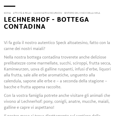
SCENA
ATTIVITÀ & RELAX
CAMMINATE & ESCURSIONI
SENTIERO DEL VINO E DELLA MELA
LECHNERHOF - BOTTEGA
CONTADINA
Vi fa gola il nostro autentico Speck altoatesino, fatto con la
carne dei nostri maiali?
Nella nostra bottega contadina troverete anche deliziose
prelibatezze come marmellate, succhi, sciroppi, frutta secca,
Kaminwurzen, uova di galline ruspanti, infusi d’erbe, liquori
alla frutta, sale alle erbe aromatiche, unguento alla
calendula, sapone alle erbe e – a seconda della stagione –
bacche e frutta appena raccolte.
Con la vostra famiglia potrete anche visitare gli animali che
vivono al Lechnerhof: pony, conigli, anatre, mucche, maiali,
galline e capre vi aspettano!