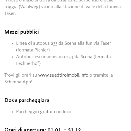
Il nostro maso si trova direttamente sul sentiero della
roggia (Waalweg) vicino alla stazione di valle della funivia
Taser.
Mezzi pubblici
Linea di autobus 233 da Scena alla funivia Taser
(fermata Pichler)
Autobus escursionistico 234 da Scena (fermata
Lechnerhof)
Trovi gli orari su
www.suedtirolmobil.info
o tramite la
Schenna App!
Dove parcheggiare
Parcheggio gratuito in loco
Orari di apertura:
01.01. - 31.12.