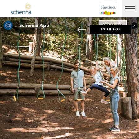
Schenna App
VISUALIZZA
INDIETRO