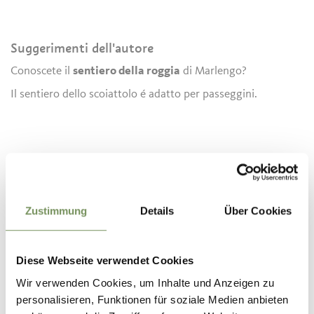
Suggerimenti dell'autore
Conoscete il
sentiero della roggia
di Marlengo?
Il sentiero dello scoiattolo é adatto per passeggini.
Informazioni
Stato
aperto
Durata
0:30 h
Zustimmung
Details
Über Cookies
Lunghezza
1,1 km
Difficoltà
facile
Dislivello salita
92 hm
Diese Webseite verwendet Cookies
Dislivello discesa
71 hm
Punto più alto
553 m
Wir verwenden Cookies, um Inhalte und Anzeigen zu
personalisieren, Funktionen für soziale Medien anbieten