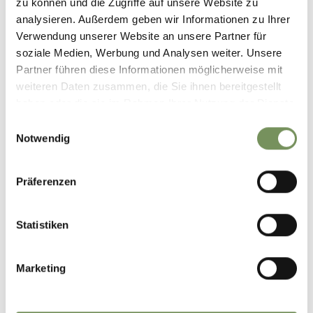
zu können und die Zugriffe auf unsere Website zu
analysieren. Außerdem geben wir Informationen zu Ihrer
SCARICA DATI GPX
Verwendung unserer Website an unsere Partner für
soziale Medien, Werbung und Analysen weiter. Unsere
Tourismusverein Marling
Partner führen diese Informationen möglicherweise mit
Kirchplatz 5
weiteren Daten zusammen, die Sie ihnen bereitgestellt
39020 Marling
haben oder die sie im Rahmen Ihrer Nutzung der Dienste
info@marling.info
gesammelt haben.
Einwilligungsauswahl
Notwendig
Präferenzen
IL CONTENUTO VI È STATO UTILE?
SÌ
NO
Statistiken
Marketing