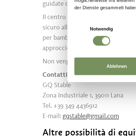
möglicherweise mit weiteren
guidate da un istruttore qualifica
der Dienste gesammelt habe
Il centro dispone di affidabili c
Einwilligungsauswahl
sicuro all'equitazione. Durante i
Notwendig
per bambini. Oltre alle lezioni, il
approccio agli animali e attività al
Non vengono organizzate passeggia
Ablehnen
Contatti
GQ Stable
Zona Industriale 1, 39011 Lana
Tel. +39 349 4436912
E-mail:
gqstable@gmail.com
Altre possibilità di equ