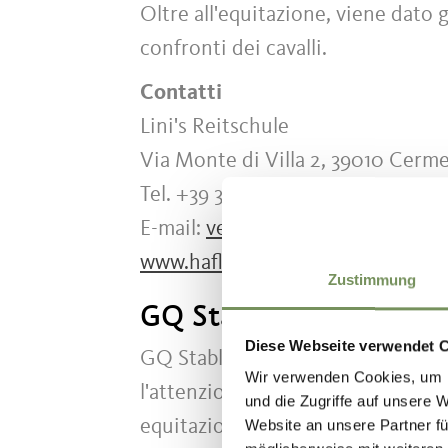
Oltre all'equitazione, viene dato 
confronti dei cavalli.
Contatti
Lini's Reitschule
Via Monte di Villa 2, 39010 Cerm
Tel. +39 334 2356241
E-mail:
verenalin@gmx.at
www.haflinger-royal.com
Zustimmung
GQ Stable Lana
Diese Webseite verwendet 
GQ Stable Lana è un centro equest
Wir verwenden Cookies, um I
l'attenzione personale sono al cen
und die Zugriffe auf unsere 
equitazione per principianti ed es
Website an unsere Partner fü