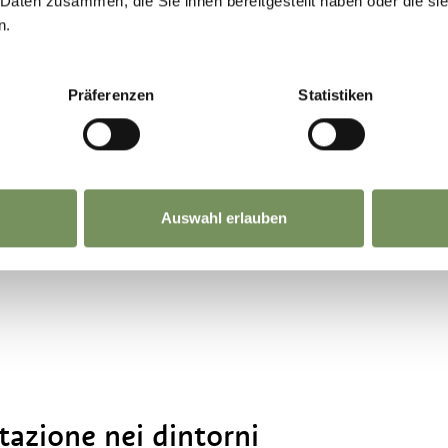
 Daten zusammen, die Sie ihnen bereitgestellt haben oder die s
to.
n.
avalli da scuola che permettono un avvicinamento
 mesi estivi vengono inoltre organizzati Summer 
Präferenzen
Statistiken
 programma comprende la cura dei cavalli, il corre
l'aria aperta.
te a cavallo al di fuori del centro equestre.
Auswahl erlauben
itazione nei dintorni