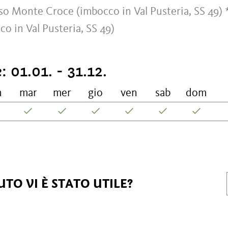
sso Monte Croce (imbocco in Val Pusteria, SS 49) 
co in Val Pusteria, SS 49)
e:
01.01. - 31.12.
n
mar
mer
gio
ven
sab
dom
TO VI È STATO UTILE?