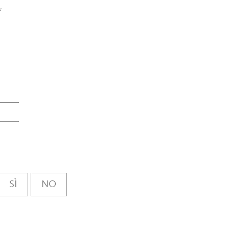
*
SÌ
NO