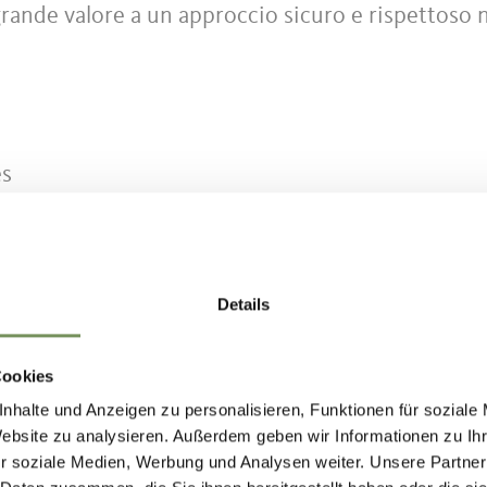
grande valore a un approccio sicuro e rispettoso 
es
Details
Cookies
re dove il benessere dei cavalli, la competenza e
nhalte und Anzeigen zu personalisieren, Funktionen für soziale
tro di ogni attività. La scuola propone lezioni di
Website zu analysieren. Außerdem geben wir Informationen zu I
perti, comprese lezioni alla corda e lezioni di gr
r soziale Medien, Werbung und Analysen weiter. Unsere Partner