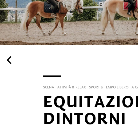
SCENA
ATTIVITÀ & RELAX
SPORT & TEMPO LIBERO
A C
EQUITAZIO
DINTORNI