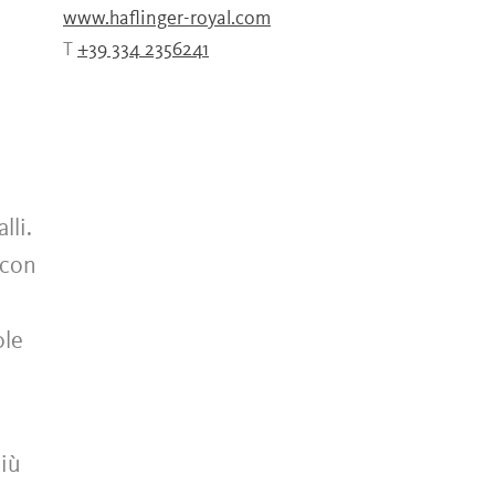
www.haflinger-royal.com
T
+39 334 2356241
lli.
 con
ole
più