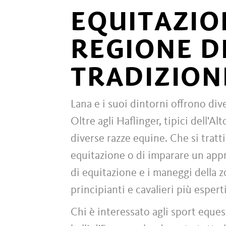
EQUITAZIO
REGIONE DI
TRADIZION
Lana e i suoi dintorni offrono div
Oltre agli Haflinger, tipici dell'A
diverse razze equine. Che si tratti
equitazione o di imparare un appro
di equitazione e i maneggi della 
principianti e cavalieri più esperti
Chi è interessato agli sport eque