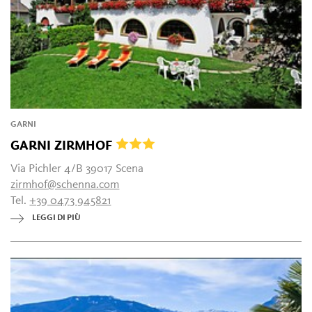
GARNI
GARNI ZIRMHOF
Via Pichler 4/B 39017 Scena
zirmhof@schenna.com
Tel.
+39 0473 945821
LEGGI DI PIÙ