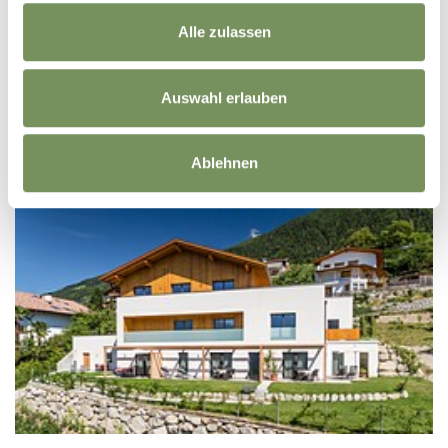
Via Scena 6 39017 Scena
Alle zulassen
info@moaramort.it
Tel.
+39 346 0117742
Auswahl erlauben
LEGGI DI PIÙ
Ablehnen