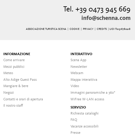
Tel. +39 0473 945 669
info@schenna.com
ASSOCIAZIONE TURISTICA SCENA |
COOKIE
|
PRIVACY
|
CREDITS
| UID IT01516780218
INFORMAZIONE
INTERATTIVO
Come arrivare
Scena App
Mezzi pubblici
Newsletter
Meteo
Webcam
Alto Adige Guest Pass
Mappa interattiva
Mangiare & bere
Video
Negozi
Immagini panoramiche a 360°
Contatti e orari di apertura
WiFree W-LAN access
Il nostro staff
SERVIZIO
Richiesta cataloghi
FAQ
Vacanze accessibili
Presse