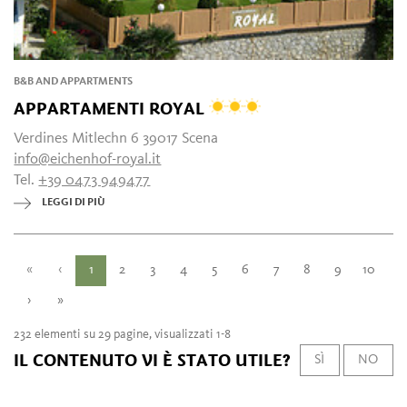
B&B AND APPARTMENTS
APPARTAMENTI ROYAL
Verdines Mitlechn 6 39017 Scena
info@eichenhof-royal.it
Tel.
+39 0473 949477
LEGGI DI PIÙ
«
‹
1
2
3
4
5
6
7
8
9
10
›
»
232 elementi su 29 pagine, visualizzati 1-8
IL CONTENUTO VI È STATO UTILE?
SÌ
NO