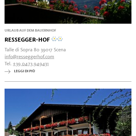
URLAUB AUF DEM BAUERNHOF
RESSEGGER-HOF
Talle di Sopra 80 39017 Scena
info@resseggerhof.com
Tel.
+39 0473 949431
LEGGI DI PIÙ