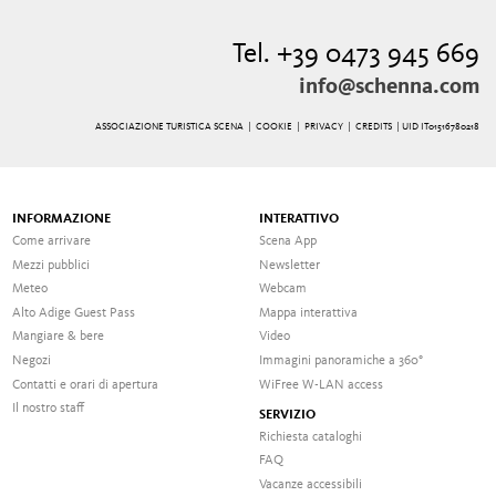
Tel. +39 0473 945 669
info@schenna.com
ASSOCIAZIONE TURISTICA SCENA |
COOKIE
|
PRIVACY
|
CREDITS
| UID IT01516780218
INFORMAZIONE
INTERATTIVO
Come arrivare
Scena App
Mezzi pubblici
Newsletter
Meteo
Webcam
Alto Adige Guest Pass
Mappa interattiva
Mangiare & bere
Video
Negozi
Immagini panoramiche a 360°
Contatti e orari di apertura
WiFree W-LAN access
Il nostro staff
SERVIZIO
Richiesta cataloghi
FAQ
Vacanze accessibili