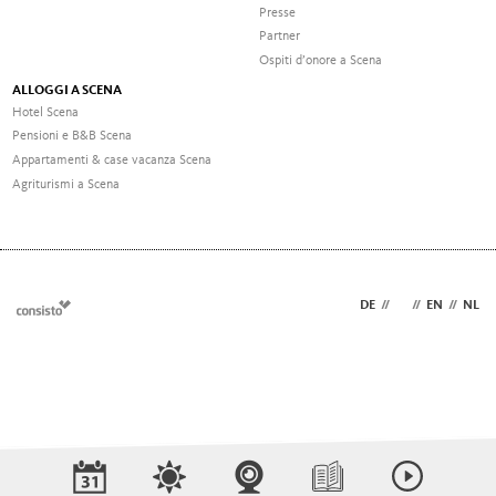
Presse
Partner
Ospiti d’onore a Scena
ALLOGGI A SCENA
Hotel Scena
Pensioni e B&B Scena
Appartamenti & case vacanza Scena
Agriturismi a Scena
DE
//
IT
//
EN
//
NL