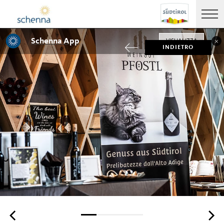
Schenna App
VISUALIZZA
INDIETRO