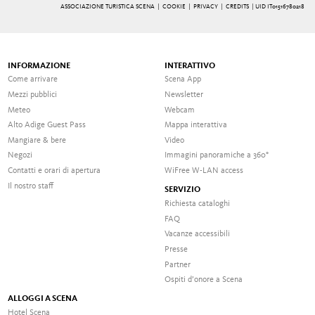
ASSOCIAZIONE TURISTICA SCENA |
COOKIE
|
PRIVACY
|
CREDITS
| UID IT01516780218
INFORMAZIONE
INTERATTIVO
Come arrivare
Scena App
Mezzi pubblici
Newsletter
Meteo
Webcam
Alto Adige Guest Pass
Mappa interattiva
Mangiare & bere
Video
Negozi
Immagini panoramiche a 360°
Contatti e orari di apertura
WiFree W-LAN access
Il nostro staff
SERVIZIO
Richiesta cataloghi
FAQ
Vacanze accessibili
Presse
Partner
Ospiti d’onore a Scena
ALLOGGI A SCENA
Hotel Scena