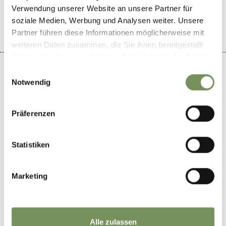
IL CONTENUTO VI È STATO UTILE?
SÌ
NO
Verwendung unserer Website an unsere Partner für
soziale Medien, Werbung und Analysen weiter. Unsere
Partner führen diese Informationen möglicherweise mit
weiteren Daten zusammen, die Sie ihnen bereitgestellt
haben oder die sie im Rahmen Ihrer Nutzung der Dienste
gesammelt haben.
Einwilligungsauswahl
Notwendig
+
Präferenzen
−
Statistiken
Marketing
Alle zulassen