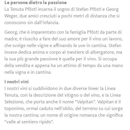
Le persone dietro la passione
La Tenuta Pföstl incarna il sogno di Stefan Pföstl e Georg
Weger, due amici cresciuti a pochi metri di distanza che si
conoscono sin dall’infanzia.
Georg, che è imparentato con la famiglia Pföstl da parte di
madre, è riuscito a fare del suo amore per il vino un lavoro,
che svolge nelle vigne e affinando le uve in cantina. Stefan
invece dedica anima e corpo al mestiere di albergatore, ma
la sua più grande passione è quella per il vino. Si occupa
della vendita e appena ha un attimo di tempo da una mano
nella vigna e in cantina.
I nostri vini
I nostri vini si suddividono in due diverse linee: la Linea
Tenuta, con la descrizione del vitigno o del vino, e la Linea
Selezione, che porta anche il nome “Valpitan”. Valpitan è il
toponimo, ormai caduto nell’oblio, del terreno su cui sorge
la nostra cantina; un nome di origine romanza che significa
“valle al sentiero ripido”.