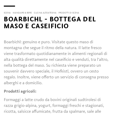
SCENA
MANGIARE & BERE
CUCINA ALTOATESINA
PRODOTTI DI SCENA
BOARBICHL - BOTTEGA DEL
MASO E CASEIFICIO
Boarbichl: genuino e puro. Visitate questo maso di
montagna che segue il ritmo della natura. Il latte fresco
viene trasformato quotidianamente in alimenti regionali di
alta qualità direttamente nel caseificio e venduti, tra l’altro,
nella bottega del maso. Su richiesta viene preparato un
souvenir davvero speciale, il Hofkistl, ovvero un cesto
regalo. Inoltre, viene offerto un servizio di consegna presso
alberghi e a domicilio.
Prodotti agricoli:
Formaggi a latte crudo da bovini originali sudtirolesi di
razza grigio-alpina, yogurt, formaggi freschi e stagionati,
ricotta, salsicce affumicate, frutta da spalmare, sale alle