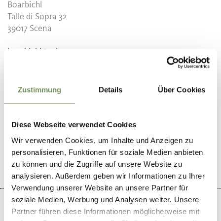
Boarbichl
Talle di Sopra 32
39017
Scena
boarbichl@schenna.com
www.boarbichl.schenna.com
T
+39 389 5718501
Zustimmung
Details
Über Cookies
Diese Webseite verwendet Cookies
IL CONTENUTO VI È STATO UTILE?
Wir verwenden Cookies, um Inhalte und Anzeigen zu
SÌ
NO
personalisieren, Funktionen für soziale Medien anbieten
zu können und die Zugriffe auf unsere Website zu
analysieren. Außerdem geben wir Informationen zu Ihrer
Verwendung unserer Website an unsere Partner für
soziale Medien, Werbung und Analysen weiter. Unsere
Partner führen diese Informationen möglicherweise mit