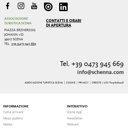
ASSOCIAZIONE
CONTATTI E ORARI
TURISTICA SCENA
DI APERTURA
PIAZZA ERZHERZOG
JOHANN 1/D
39017 SCENA
TEL.
+39 0473 945 669
Tel. +39 0473 945 669
info@schenna.com
ASSOCIAZIONE TURISTICA SCENA |
COOKIE
|
PRIVACY
|
CREDITS
| UID IT01516780218
INFORMAZIONE
INTERATTIVO
Come arrivare
Scena App
Mezzi pubblici
Newsletter
Meteo
Webcam