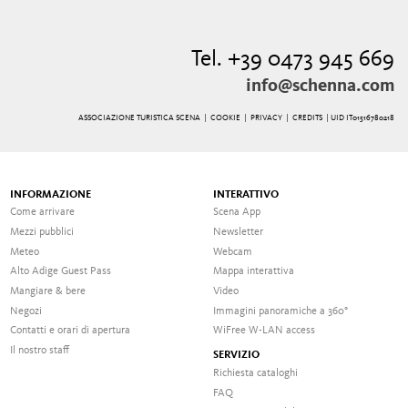
Tel. +39 0473 945 669
info@schenna.com
ASSOCIAZIONE TURISTICA SCENA |
COOKIE
|
PRIVACY
|
CREDITS
| UID IT01516780218
INFORMAZIONE
INTERATTIVO
Come arrivare
Scena App
Mezzi pubblici
Newsletter
Meteo
Webcam
Alto Adige Guest Pass
Mappa interattiva
Mangiare & bere
Video
Negozi
Immagini panoramiche a 360°
Contatti e orari di apertura
WiFree W-LAN access
Il nostro staff
SERVIZIO
Richiesta cataloghi
FAQ