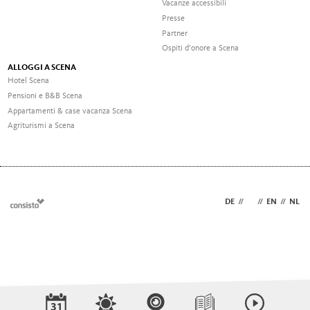
Vacanze accessibili
Presse
Partner
Ospiti d’onore a Scena
ALLOGGI A SCENA
Hotel Scena
Pensioni e B&B Scena
Appartamenti & case vacanza Scena
Agriturismi a Scena
DE
//
IT
//
EN
//
NL