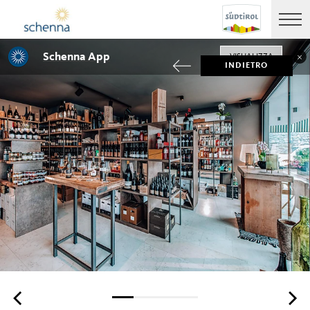
Schenna App
VISUALIZZA
INDIETRO