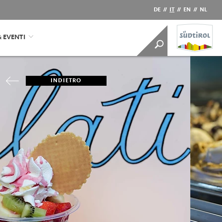
DE
//
IT
//
EN
//
NL
& EVENTI
INDIETRO