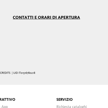
CONTATTI E ORARI DI APERTURA
CREDITS
| UID IT01516780218
RATTIVO
SERVIZIO
a App
Richiesta cataloghi