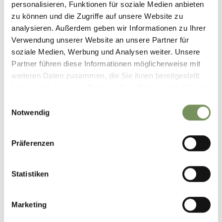
personalisieren, Funktionen für soziale Medien anbieten
zu können und die Zugriffe auf unsere Website zu
analysieren. Außerdem geben wir Informationen zu Ihrer
Verwendung unserer Website an unsere Partner für
soziale Medien, Werbung und Analysen weiter. Unsere
Partner führen diese Informationen möglicherweise mit
weiteren Daten zusammen, die Sie ihnen bereitgestellt
haben oder die sie im Rahmen Ihrer Nutzung der Dienste
gesammelt haben.
Einwilligungsauswahl
Notwendig
GOLFEN MIT ALPENKULISSE
Präferenzen
Im Passeiertal liegt einer der bekanntesten Golfplätze Norditaliens.
MEHR LESEN
Statistiken
Marketing