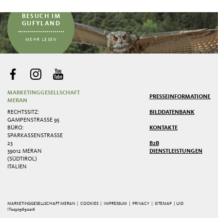
BESUCH IM
GUFYLAND
MEHR LESEN
MARKETINGGESELLSCHAFT
PRESSE
INFORMATIONEN
MERAN
RECHTSSITZ:
BILDDATENBANK
GAMPENSTRASSE 95
BÜRO:
KONTAKTE
SPARKASSENSTRASSE 2
3
B2B
39012 MERAN
DIENSTLEISTUNGEN
(SÜDTIROL)
ITALIEN
MARKETINGGESELLSCHAFT MERAN |
COOKIES
|
IMPRESSUM
|
PRIVACY
|
SITEMAP
| UID
IT02509690216