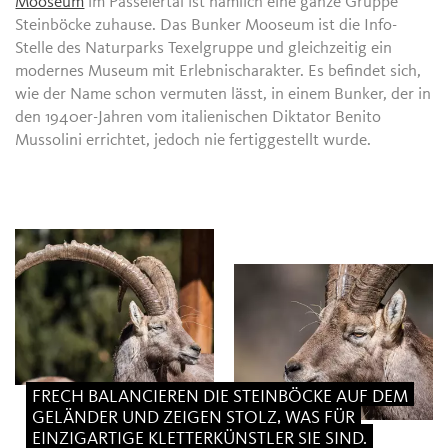
Mooseum
im Passeiertal ist nämlich eine ganze Gruppe
Steinböcke zuhause. Das Bunker Mooseum ist die Info-
Stelle des Naturparks Texelgruppe und gleichzeitig ein
modernes Museum mit Erlebnischarakter. Es befindet sich,
wie der Name schon vermuten lässt, in einem Bunker, der in
den 1940er-Jahren vom italienischen Diktator Benito
Mussolini errichtet, jedoch nie fertiggestellt wurde.
FRECH BALANCIEREN DIE STEINBÖCKE AUF DEM
GELÄNDER UND ZEIGEN STOLZ, WAS FÜR
EINZIGARTIGE KLETTERKÜNSTLER SIE SIND.