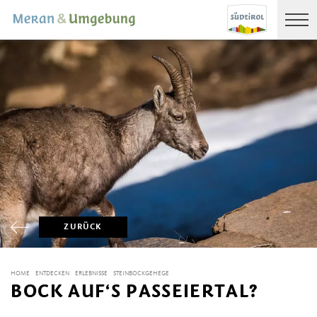
ZURÜCK
HOME
ENTDECKEN
ERLEBNISSE
STEINBOCKGEHEGE
BOCK AUF‘S PASSEIERTAL?