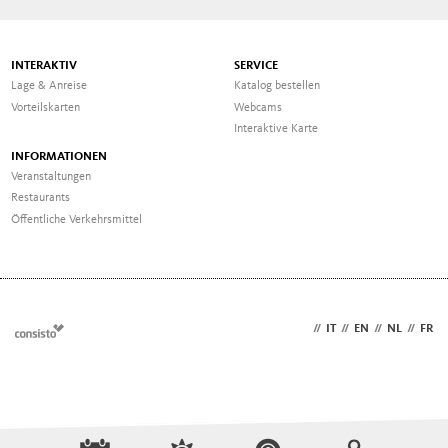
INTERAKTIV
SERVICE
Lage & Anreise
Katalog bestellen
Vorteilskarten
Webcams
Interaktive Karte
INFORMATIONEN
Veranstaltungen
Restaurants
Öffentliche Verkehrsmittel
DE
//
IT
//
EN
//
NL
//
FR