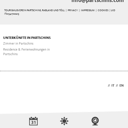
info@partschins.com
TOURISMUSVEREIN PARTSCHINS, RABLAND UND TÖLL |
PRIVACY
|
IMPRESSUM
|
COOKIES
| UID
IT01541700215
UNTERKÜNFTE IN PARTSCHINS
Zimmer in Partschins
Residence & Ferienwohnungen in
Partschins
DE
//
IT
//
EN