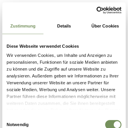
Anfahrtsbeschreibung
Unsere Raftbasis befindet sich 10 km westlich von Meran
Zustimmung
Details
Über Cookies
und 100 Meter von der Seilbahn Aschbach entfernt und
liegt am orografisch linken Etschufer direkt am
Vinschgauer Radweg. Die Basis ist mit dem Auto
Diese Webseite verwendet Cookies
erreichbar. Parkplätze sind vorhanden.
Wir verwenden Cookies, um Inhalte und Anzeigen zu
personalisieren, Funktionen für soziale Medien anbieten
Öffentliche Verkehrsmittel
zu können und die Zugriffe auf unsere Website zu
Von Meran: mit der Vinschger Bahn oder dem Bus 251 nach
analysieren. Außerdem geben wir Informationen zu Ihrer
Rabland
Verwendung unserer Website an unsere Partner für
Vom Vinschgau: mit der Vinschger Bahn oder dem Bus 251
soziale Medien, Werbung und Analysen weiter. Unsere
nach Rabland
Partner führen diese Informationen möglicherweise mit
weiteren Daten zusammen, die Sie ihnen bereitgestellt
Öffnungszeiten:
10.05. - 20.09.
haben oder die sie im Rahmen Ihrer Nutzung der Dienste
gesammelt haben.
Einwilligungsauswahl
Mo
Di
Mi
Do
Fr
Sa
So
Notwendig
10:00 - 17:00