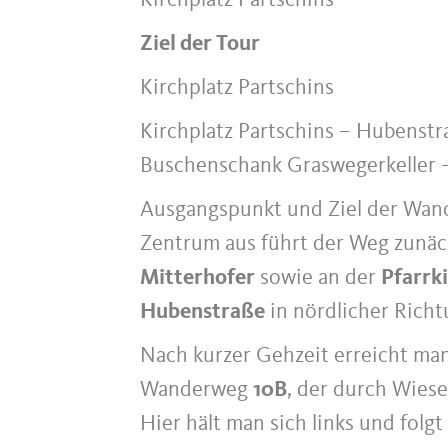
Kirchplatz Partschins
Ziel der Tour
Kirchplatz Partschins
Kirchplatz Partschins – Hubenstr
Buschenschank Graswegerkeller –
Ausgangspunkt und Ziel der Wan
Zentrum aus führt der Weg zunäc
Mitterhofer
sowie an der
Pfarrki
Hubenstraße
in nördlicher Richt
Nach kurzer Gehzeit erreicht ma
Wanderweg
10B
, der durch Wies
Hier hält man sich links und folg