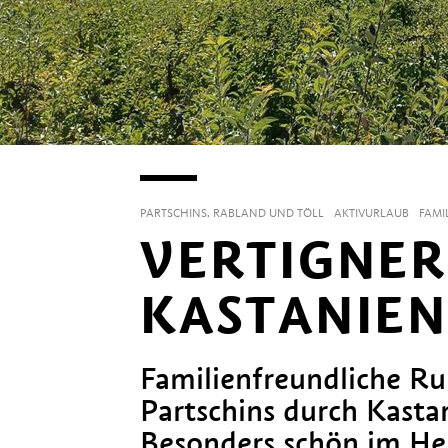
PARTSCHINS, RABLAND UND TÖLL
AKTIVURLAUB
FAMI
VERTIGNER
KASTANIE
Familienfreundliche R
Partschins durch Kasta
Besonders schön im He