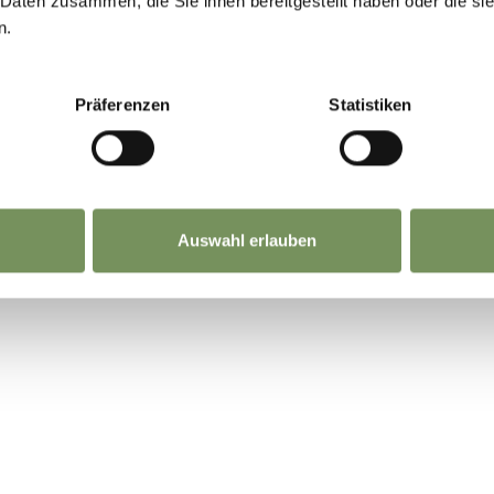
 Daten zusammen, die Sie ihnen bereitgestellt haben oder die s
n.
dtirolmobil.info/de/
Präferenzen
Statistiken
Auswahl erlauben
NHALT FÜR DICH HILFREICH?