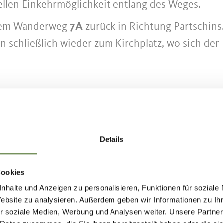
nellen Einkehrmöglichkeit entlang des Weges.
f dem Wanderweg
7A
zurück in Richtung Partschins
 schließlich wieder zum Kirchplatz, wo sich der
kten unserer Wandertouren erfolgt
 Bus und Bahn. Mit dem Südtirol Guest Pass nu
tel in Südtirol kostenlos – ganz ohne Parkplatzsuc
Details
 finden Sie unter www.suedtirolmobil.info.
Cookies
nhalte und Anzeigen zu personalisieren, Funktionen für soziale
chkeiten begrenzt. Zum Schutz des
Website zu analysieren. Außerdem geben wir Informationen zu I
ir die Anreise mit öffentlichen Verkehrsmittel
r soziale Medien, Werbung und Analysen weiter. Unsere Partner