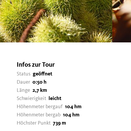
Infos zur Tour
Status
geöffnet
Dauer
0:50 h
Länge
2,7 km
Schwierigkeit
leicht
Höhenmeter bergauf
104 hm
Höhenmeter bergab
104 hm
Höchster Punkt
739 m