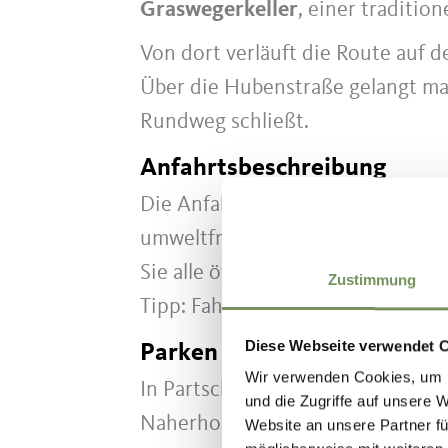
Graswegerkeller
, einer traditio
Von dort verläuft die Route au
Über die Hubenstraße gelangt man
Rundweg schließt.
Anfahrtsbeschreibung
Die Anfahrt zu den Ausgangspun
umweltfreundlich und bequem mit
Sie alle öffentlichen Verkehrsmit
Zustimmung
Tipp: Fahrpläne und Verbindungen
Diese Webseite verwendet 
Parken
Wir verwenden Cookies, um I
In Partschins sind die Parkmögli
und die Zugriffe auf unsere 
Naherholungsgebietes empfehlen w
Website an unsere Partner fü