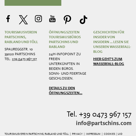
TOURISMUSVEREIN
ÖFFNUNGSZEITEN
GESCHICHTEN FÜR
PARTSCHINS,
TOURISMUSBÜROS
INSIDER VON
RABLAND UND TÖLL
PARTSCHINS UND
INSIDERN ... LESEN SIE
RABLAND
UNSEREN WASSERFALL-
SPAUREGGSTR. 10
BLOG
39020 PARTSCHINS
24H-INFOPOINT ZU
TEL.
+39 0473 967 157
FREIEN
HIER GEHT'S ZUM
UNTERKÜNFTEN IN
WASSERFALL-BLOG
BEIDEN BÜROS.
SONN- UND FEIERTAGE
GESCHLOSSEN.
DETAILS ZU DEN
ÖFFNUNGSZEITEN...
Tel. +39 0473 967 157
info@partschins.com
TOURISMUSVEREIN PARTSCHINS, RABLAND UND TÖLL |
PRIVACY
|
IMPRESSUM
|
COOKIES
| UID