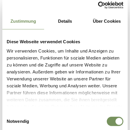
Öffnunsgzeiten Juli - Anfang September:
02.07. -
06.09.
Zustimmung
Details
Über Cookies
Mo
Di
Mi
Do
Fr
Sa
So
09:30 - 19:00
Diese Webseite verwendet Cookies
Wir verwenden Cookies, um Inhalte und Anzeigen zu
Öffnungszeiten September:
10.09. - 27.09.
personalisieren, Funktionen für soziale Medien anbieten
zu können und die Zugriffe auf unsere Website zu
Mo
Di
Mi
Do
Fr
Sa
So
analysieren. Außerdem geben wir Informationen zu Ihrer
10:00 - 18:00
Verwendung unserer Website an unsere Partner für
soziale Medien, Werbung und Analysen weiter. Unsere
Öffnungszeiten Ende Oktober - November:
28.09.
Partner führen diese Informationen möglicherweise mit
- 01.11.
weiteren Daten zusammen, die Sie ihnen bereitgestellt
haben oder die sie im Rahmen Ihrer Nutzung der Dienste
Mo
Di
Mi
Do
Fr
Sa
So
gesammelt haben.
Einwilligungsauswahl
10:30 - 17:30
Notwendig