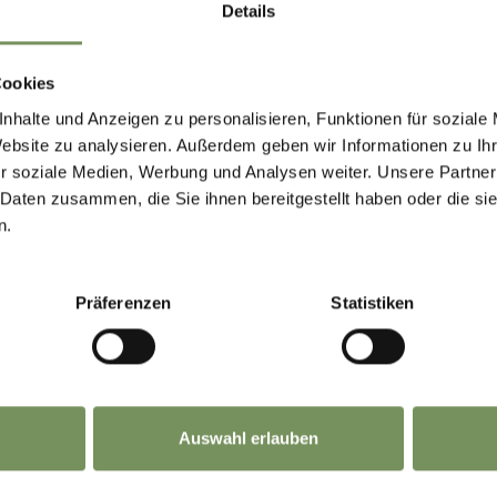
fsten Lagen wird durch die
submediterranen Fl
Details
gezeigt. Auch
floristisch interessante Trocken
delkastanie
einen besonderen Schmuck in der La
Cookies
 Wacholder beigemischt sind.
nhalte und Anzeigen zu personalisieren, Funktionen für soziale
Website zu analysieren. Außerdem geben wir Informationen zu I
n Rinnen treten
Buschwälder
mit Birke, Haselstr
r soziale Medien, Werbung und Analysen weiter. Unsere Partner
 Daten zusammen, die Sie ihnen bereitgestellt haben oder die s
n.
anzen sind im Naturpark Texelgruppe durch ein 
Präferenzen
Statistiken
Auswahl erlauben
URPARK TEXELG