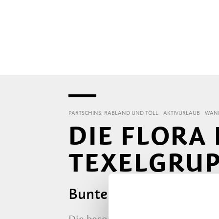
PARTSCHINS, RABLAND UND TÖLL
AKTIVURLAUB
WAND
DIE FLORA
TEXELGRU
Bunte Pflanzenwelt in 