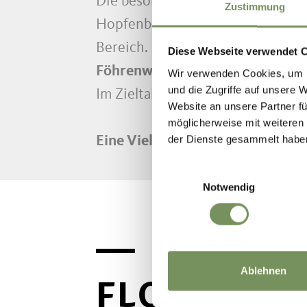
Die besondere Klimagunst der tie
Zustimmung
Hopfenbuche und Mannaesche an
Bereich. Am Hangfuß bildet die
E
Diese Webseite verwendet 
Föhrenwäldern
bestanden, denen
Wir verwenden Cookies, um I
und die Zugriffe auf unsere 
Im Zieltal und in wasserführende
Website an unsere Partner fü
möglicherweise mit weiteren
der Dienste gesammelt habe
Eine Vielzahl an Blüten und Pfl
Einwilligungsauswahl
Notwendig
Ablehnen
FLORA NAT