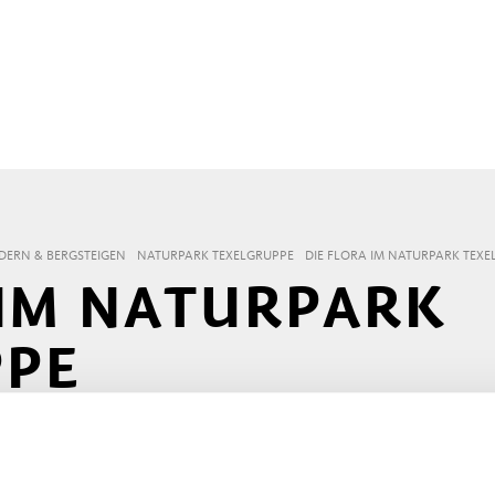
ERN & BERGSTEIGEN
NATURPARK TEXELGRUPPE
DIE FLORA IM NATURPARK TEX
 IM NATURPARK
PPE
Partschins