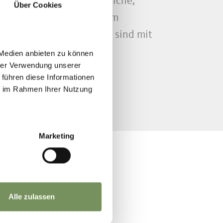
orenelemente
mit Flaumeiche,
Über Cookies
rasen
finden sich in diesem
ndschaft. Die Berghänge sind mit
 Medien anbieten zu können
hrer Verwendung unserer
auch und Buchen auf.
 führen diese Informationen
ie im Rahmen Ihrer Nutzung
Landesgesetz geschützt
Marketing
Alle zulassen
RUPPE