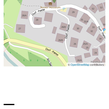
©
OpenStreetMap
contributors