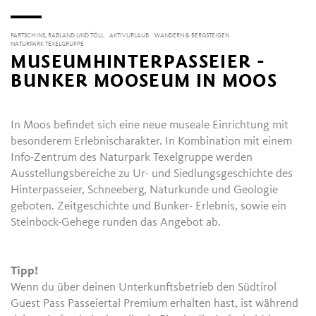
PARTSCHINS, RABLAND UND TÖLL
AKTIVURLAUB
WANDERN & BERGSTEIGEN
NATURPARK TEXELGRUPPE
MUSEUMHINTERPASSEIER -
BUNKER MOOSEUM IN MOOS
In Moos befindet sich eine neue museale Einrichtung mit
besonderem Erlebnischarakter. In Kombination mit einem
Info-Zentrum des Naturpark Texelgruppe werden
Ausstellungsbereiche zu Ur- und Siedlungsgeschichte des
Hinterpasseier, Schneeberg, Naturkunde und Geologie
geboten. Zeitgeschichte und Bunker- Erlebnis, sowie ein
Steinbock-Gehege runden das Angebot ab.
Tipp!
Wenn du über deinen Unterkunftsbetrieb den Südtirol
Guest Pass Passeiertal Premium erhalten hast, ist während