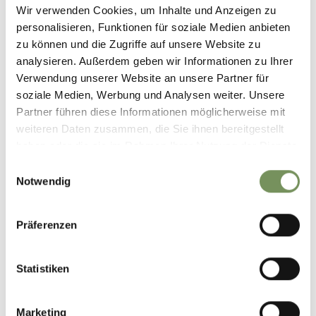
Wir verwenden Cookies, um Inhalte und Anzeigen zu
Öffungszeiten:
01.04.2026 - 31.10.2026
personalisieren, Funktionen für soziale Medien anbieten
Mo
Di
Mi
Do
Fr
Sa
So
zu können und die Zugriffe auf unsere Website zu
10:00 - 17:00
analysieren. Außerdem geben wir Informationen zu Ihrer
Verwendung unserer Website an unsere Partner für
soziale Medien, Werbung und Analysen weiter. Unsere
Kontakt
Partner führen diese Informationen möglicherweise mit
MuseumHinterPasseier
weiteren Daten zusammen, die Sie ihnen bereitgestellt
Museumstraße 16
haben oder die sie im Rahmen Ihrer Nutzung der Dienste
39013
Moos in Passeier
gesammelt haben.
Einwilligungsauswahl
Notwendig
info@museum.hinterpasseier.it
www.museum.hinterpasseier.it
T
+39 0473 648529
Präferenzen
Statistiken
WAR DER INHALT FÜR DICH HILFREICH?
Marketing