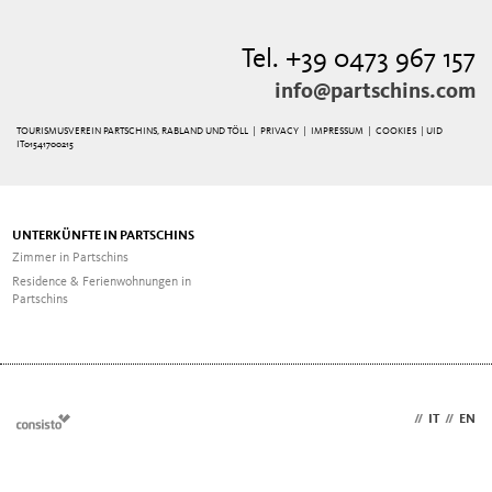
Tel. +39 0473 967 157
info@partschins.com
TOURISMUSVEREIN PARTSCHINS, RABLAND UND TÖLL |
PRIVACY
|
IMPRESSUM
|
COOKIES
| UID
IT01541700215
UNTERKÜNFTE IN PARTSCHINS
Zimmer in Partschins
Residence & Ferienwohnungen in
Partschins
DE
//
IT
//
EN