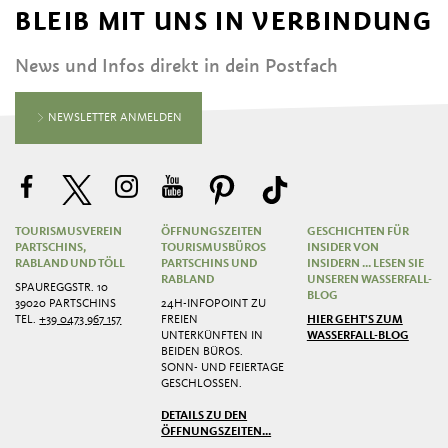
BLEIB MIT UNS IN VERBINDUNG
News und Infos direkt in dein Postfach
NEWSLETTER ANMELDEN
TOURISMUSVEREIN
ÖFFNUNGSZEITEN
GESCHICHTEN FÜR
PARTSCHINS,
TOURISMUSBÜROS
INSIDER VON
RABLAND UND TÖLL
PARTSCHINS UND
INSIDERN ... LESEN SIE
RABLAND
UNSEREN WASSERFALL-
SPAUREGGSTR. 10
BLOG
39020 PARTSCHINS
24H-INFOPOINT ZU
TEL.
+39 0473 967 157
FREIEN
HIER GEHT'S ZUM
UNTERKÜNFTEN IN
WASSERFALL-BLOG
BEIDEN BÜROS.
SONN- UND FEIERTAGE
GESCHLOSSEN.
DETAILS ZU DEN
ÖFFNUNGSZEITEN...