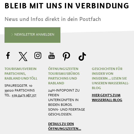
BLEIB MIT UNS IN VERBINDUNG
News und Infos direkt in dein Postfach
NEWSLETTER ANMELDEN
TOURISMUSVEREIN
ÖFFNUNGSZEITEN
GESCHICHTEN FÜR
PARTSCHINS,
TOURISMUSBÜROS
INSIDER VON
RABLAND UND TÖLL
PARTSCHINS UND
INSIDERN ... LESEN SIE
RABLAND
UNSEREN WASSERFALL-
SPAUREGGSTR. 10
BLOG
39020 PARTSCHINS
24H-INFOPOINT ZU
TEL.
+39 0473 967 157
FREIEN
HIER GEHT'S ZUM
UNTERKÜNFTEN IN
WASSERFALL-BLOG
BEIDEN BÜROS.
SONN- UND FEIERTAGE
GESCHLOSSEN.
DETAILS ZU DEN
ÖFFNUNGSZEITEN...