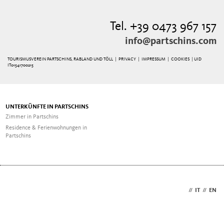
Tel. +39 0473 967 157
info@partschins.com
TOURISMUSVEREIN PARTSCHINS, RABLAND UND TÖLL |
PRIVACY
|
IMPRESSUM
|
COOKIES
| UID
IT01541700215
UNTERKÜNFTE IN PARTSCHINS
Zimmer in Partschins
Residence & Ferienwohnungen in
Partschins
DE
//
IT
//
EN