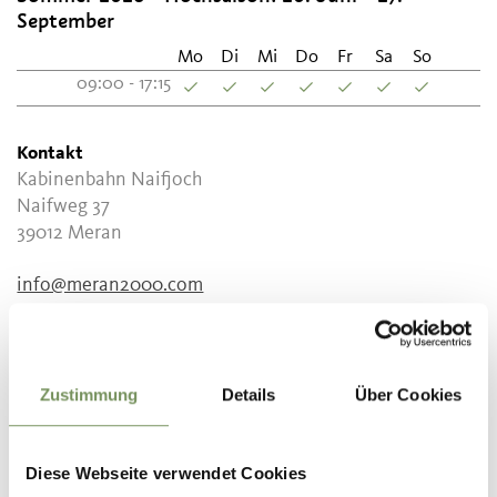
September
Mo
Di
Mi
Do
Fr
Sa
So
09:00 - 17:15
Kontakt
Kabinenbahn Naifjoch
Naifweg 37
39012
Meran
info@meran2000.com
www.meran2000.com
T
+39 0473 234821
Zustimmung
Details
Über Cookies
Diese Webseite verwendet Cookies
WAR DER INHALT FÜR DICH HILFREICH?