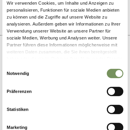
Wir verwenden Cookies, um Inhalte und Anzeigen zu
JA
NEIN
personalisieren, Funktionen für soziale Medien anbieten
zu können und die Zugriffe auf unsere Website zu
analysieren. Außerdem geben wir Informationen zu Ihrer
Verwendung unserer Website an unsere Partner für
soziale Medien, Werbung und Analysen weiter. Unsere
Partner führen diese Informationen möglicherweise mit
weiteren Daten zusammen, die Sie ihnen bereitgestellt
haben oder die sie im Rahmen Ihrer Nutzung der Dienste
+
gesammelt haben.
Einwilligungsauswahl
−
Notwendig
Präferenzen
Statistiken
Marketing