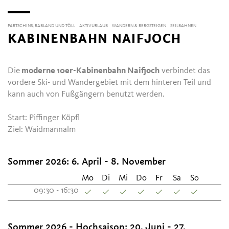
PARTSCHINS, RABLAND UND TÖLL
AKTIVURLAUB
WANDERN & BERGSTEIGEN
SEILBAHNEN
KABINENBAHN NAIFJOCH
Die
moderne 10er-Kabinenbahn Naifjoch
verbindet das
vordere Ski- und Wandergebiet mit dem hinteren Teil und
kann auch von Fußgängern benutzt werden.
Start: Piffinger Köpfl
Ziel: Waidmannalm
Sommer 2026: 6. April - 8. November
Mo
Di
Mi
Do
Fr
Sa
So
09:30 - 16:30
Sommer 2026 - Hochsaison: 20. Juni - 27.