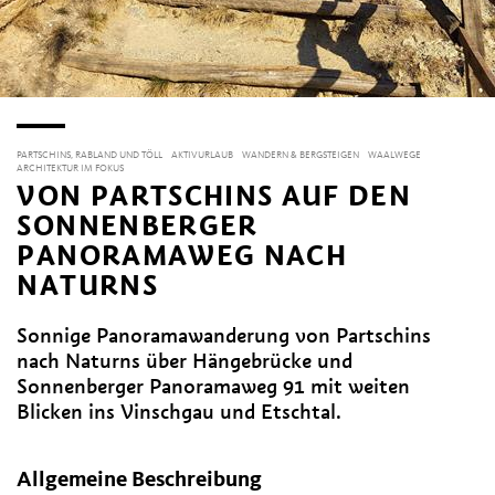
PARTSCHINS, RABLAND UND TÖLL
AKTIVURLAUB
WANDERN & BERGSTEIGEN
WAALWEGE
ARCHITEKTUR IM FOKUS
VON PARTSCHINS AUF DEN
SONNENBERGER
PANORAMAWEG NACH
NATURNS
Sonnige Panoramawanderung von Partschins
nach Naturns über Hängebrücke und
Sonnenberger Panoramaweg 91 mit weiten
Blicken ins Vinschgau und Etschtal.
Allgemeine Beschreibung