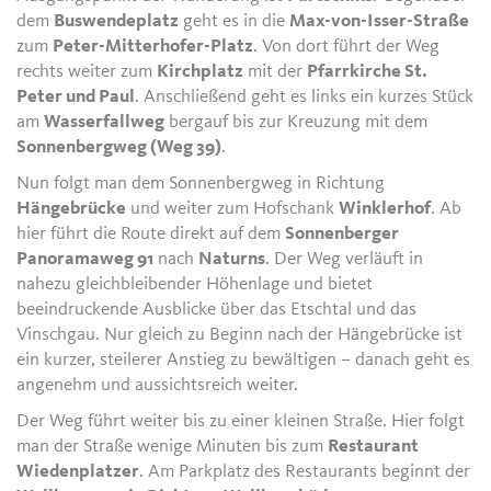
dem
Buswendeplatz
geht es in die
Max-von-Isser-Straße
zum
Peter-Mitterhofer-Platz
. Von dort führt der Weg
rechts weiter zum
Kirchplatz
mit der
Pfarrkirche St.
Peter und Paul
. Anschließend geht es links ein kurzes Stück
am
Wasserfallweg
bergauf bis zur Kreuzung mit dem
Sonnenbergweg (Weg 39)
.
Nun folgt man dem Sonnenbergweg in Richtung
Hängebrücke
und weiter zum Hofschank
Winklerhof
. Ab
hier führt die Route direkt auf dem
Sonnenberger
Panoramaweg 91
nach
Naturns
. Der Weg verläuft in
nahezu gleichbleibender Höhenlage und bietet
beeindruckende Ausblicke über das Etschtal und das
Vinschgau. Nur gleich zu Beginn nach der Hängebrücke ist
ein kurzer, steilerer Anstieg zu bewältigen – danach geht es
angenehm und aussichtsreich weiter.
Der Weg führt weiter bis zu einer kleinen Straße. Hier folgt
man der Straße wenige Minuten bis zum
Restaurant
Wiedenplatzer
. Am Parkplatz des Restaurants beginnt der