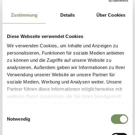
Bus und Bahn. Mit dem Südtirol Guest Pass nutzen Sie alle
öffentlichen Verkehrsmittel in Südtirol kostenlos – ganz
Zustimmung
Details
Über Cookies
ohne Parkplatzsuche. Tipp: Fahrpläne und Verbindungen
finden Sie unter www.suedtirolmobil.info.
Parken
Diese Webseite verwendet Cookies
In Partschins sind die Parkmöglichkeiten begrenzt. Zum
Wir verwenden Cookies, um Inhalte und Anzeigen zu
Schutz des Naherholungsgebietes empfehlen wir die
personalisieren, Funktionen für soziale Medien anbieten
Anreise mit öffentlichen Verkehrsmitteln. Vielen Dank für
zu können und die Zugriffe auf unsere Website zu
Ihren Beitrag!
analysieren. Außerdem geben wir Informationen zu Ihrer
Öffentliche Verkehrsmittel
Verwendung unserer Website an unsere Partner für
Fahrplansuche: https://www.suedtirolmobil.info/de/
soziale Medien, Werbung und Analysen weiter. Unsere
Partner führen diese Informationen möglicherweise mit
weiteren Daten zusammen, die Sie ihnen bereitgestellt
Infos zur Tour
haben oder die sie im Rahmen Ihrer Nutzung der Dienste
Status
geöffnet
gesammelt haben.
Einwilligungsauswahl
Dauer
3:15 h
Notwendig
Länge
9,4 km
Schwierigkeit
mittel
Höhenmeter bergauf