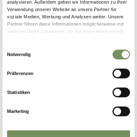
analysieren. Außerdem geben wir Informationen zu Ihrer
Höhenmeter bergauf
Verwendung unserer Website an unsere Partner für
94 hm
soziale Medien, Werbung und Analysen weiter. Unsere
Höhenmeter bergab
Partner führen diese Informationen möglicherweise mit
113 hm
weiteren Daten zusammen, die Sie ihnen bereitgestellt
Höchster Punkt
1430 m
haben oder die sie im Rahmen Ihrer Nutzung der Dienste
gesammelt haben.
Einwilligungsauswahl
Notwendig
GPX-DATEN DOWNLOADEN
Präferenzen
Tourismusverein
Partschins, Rabland und
Töll
Statistiken
Spaureggstr. 10
39020 Partschins
info@partschins.com
Marketing