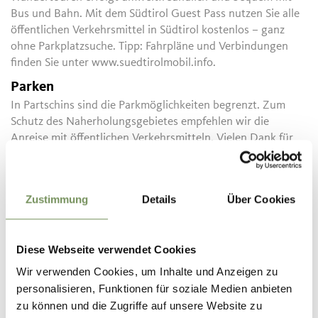
Bus und Bahn. Mit dem Südtirol Guest Pass nutzen Sie alle
öffentlichen Verkehrsmittel in Südtirol kostenlos – ganz
ohne Parkplatzsuche. Tipp: Fahrpläne und Verbindungen
finden Sie unter www.suedtirolmobil.info.
Parken
In Partschins sind die Parkmöglichkeiten begrenzt. Zum
Schutz des Naherholungsgebietes empfehlen wir die
Anreise mit öffentlichen Verkehrsmitteln. Vielen Dank für
Ihren Beitrag!
Öffentliche Verkehrsmittel
Fahrplansuche: https://www.suedtirolmobil.info/de/
Zustimmung
Details
Über Cookies
Infos zur Tour
Diese Webseite verwendet Cookies
Status
geöffnet
Wir verwenden Cookies, um Inhalte und Anzeigen zu
Dauer
1:10 h
personalisieren, Funktionen für soziale Medien anbieten
Länge
3,4 km
zu können und die Zugriffe auf unsere Website zu
Schwierigkeit
leicht