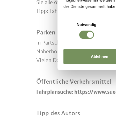
möglicherweise mit weiteren
Sie alle öffentlichen Verkehrsmit
der Dienste gesammelt habe
Tipp: Fahrpläne und Verbindungen
Einwilligungsauswahl
Notwendig
Parken
In Partschins sind die Parkmögli
Naherholungsgebietes empfehlen w
Ablehnen
Vielen Dank für Ihren Beitrag!
Öffentliche Verkehrsmittel
Fahrplansuche: https://www.sue
Tipp des Autors