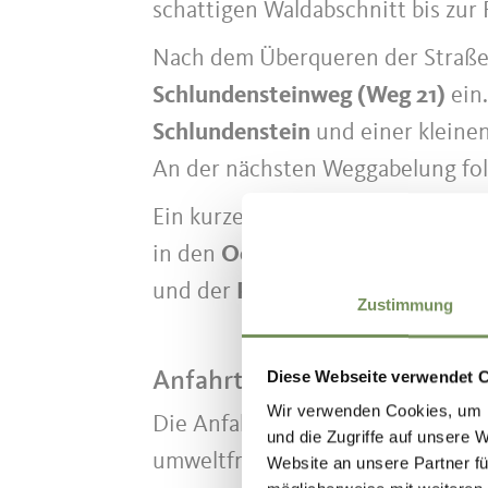
schattigen Waldabschnitt bis zur 
Nach dem Überqueren der Straße 
Schlundensteinweg (Weg 21)
ein.
Schlundenstein
und einer kleinen
An der nächsten Weggabelung f
Ein kurzes Stück verläuft die Rou
in den
Ochsentodweg
abzweigt.
und der
Pfarrkirche St. Peter
bis
Zustimmung
Anfahrtsbeschreibung
Diese Webseite verwendet 
Wir verwenden Cookies, um I
Die Anfahrt zu den Ausgangspun
und die Zugriffe auf unsere 
umweltfreundlich und bequem mit
Website an unsere Partner fü