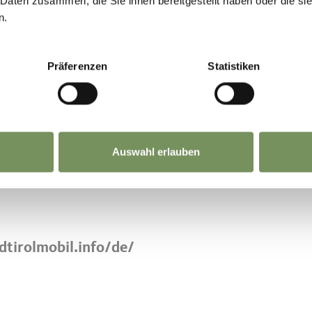
 Daten zusammen, die Sie ihnen bereitgestellt haben oder die s
tel in Südtirol kostenlos – ganz ohne Parkplatzsuc
n.
 finden Sie unter www.suedtirolmobil.info.
Präferenzen
Statistiken
chkeiten begrenzt. Zum Schutz des
ir die Anreise mit öffentlichen Verkehrsmittel
Auswahl erlauben
dtirolmobil.info/de/