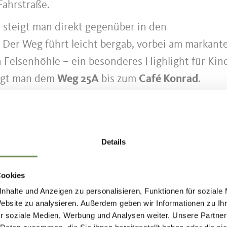
Fahrstraße.
steigt man direkt gegenüber in den
 Der Weg führt leicht bergab, vorbei am markant
 Felsenhöhle – ein besonderes Highlight für Kind
olgt man dem
Weg 25A
bis zum
Café Konrad
.
te entlang des
Algunder Waalwegs
, bevor man li
 Auf
Weg 29
geht es vorbei an
Schloss Thurnstein
 zum Ziel der Wanderung, dem
Schloss Tirol
.
Details
Cookies
nhalte und Anzeigen zu personalisieren, Funktionen für soziale
kten unserer Wandertouren erfolgt
Website zu analysieren. Außerdem geben wir Informationen zu I
 Bus und Bahn. Mit dem Südtirol Guest Pass nu
r soziale Medien, Werbung und Analysen weiter. Unsere Partner