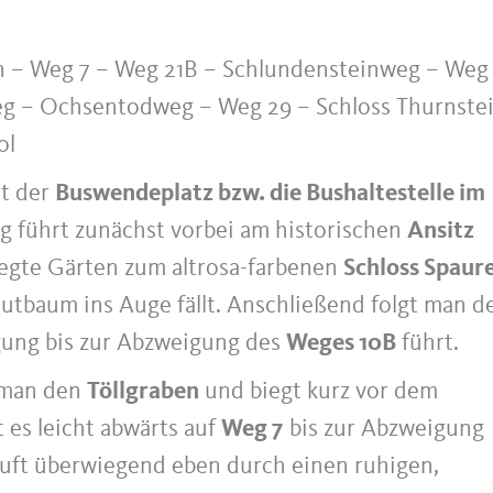
en – Weg 7 – Weg 21B – Schlundensteinweg – Weg
eg – Ochsentodweg – Weg 29 – Schloss Thurnste
ol
t der
Buswendeplatz bzw. die Bushaltestelle im
g führt zunächst vorbei am historischen
Ansitz
egte Gärten zum altrosa-farbenen
Schloss Spaur
baum ins Auge fällt. Anschließend folgt man d
eigung bis zur Abzweigung des
Weges 10B
führt.
 man den
Töllgraben
und biegt kurz vor dem
 es leicht abwärts auf
Weg 7
bis zur Abzweigung
läuft überwiegend eben durch einen ruhigen,