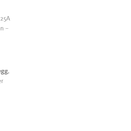
 25A
in –
egg
,
er