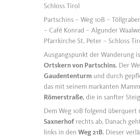
Schloss Tirol
Partschins – Weg 10B – Töllgrab
– Café Konrad – Algunder Waalw
Pfarrkirche St. Peter – Schloss Tir
Ausgangspunkt der Wanderung is
Ortskern von Partschins
. Der We
Gaudententurm
und durch gepfl
das mit seinem markanten Mammut
Römerstraße
, die in sanfter St
Dem Weg 10B folgend überquert
Saxnerhof
rechts ab. Danach geht
links in den
Weg 21B
. Dieser ver