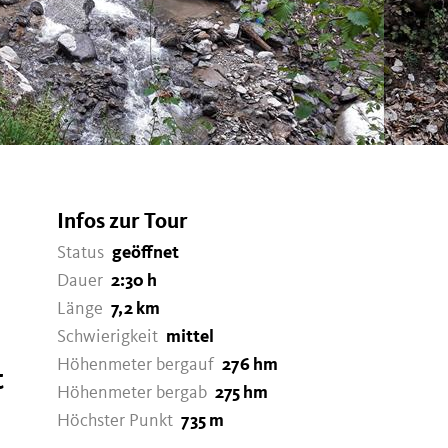
Infos zur Tour
Status
geöffnet
Dauer
2:30 h
Länge
7,2 km
Schwierigkeit
mittel
Höhenmeter bergauf
276 hm
t
Höhenmeter bergab
275 hm
Höchster Punkt
735 m