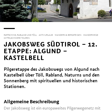
PARTSCHINS, RABLAND UND TÖLL
AKTIVURLAUB
WANDERN & BERGSTEIGEN
WANDERWEGE
MITTELSCHWERE TOUREN
JAKOBSWEG SÜDTIROL – 12.
ETAPPE: ALGUND –
KASTELBELL
Pilgeretappe des Jakobswegs von Algund nach
Kastelbell über Töll, Rabland, Naturns und den
Sonnenberg mit spirituellen und historischen
Stationen.
Allgemeine Beschreibung
Der Jakobsweg ist ein europaweites Pilgerwegenetz mit