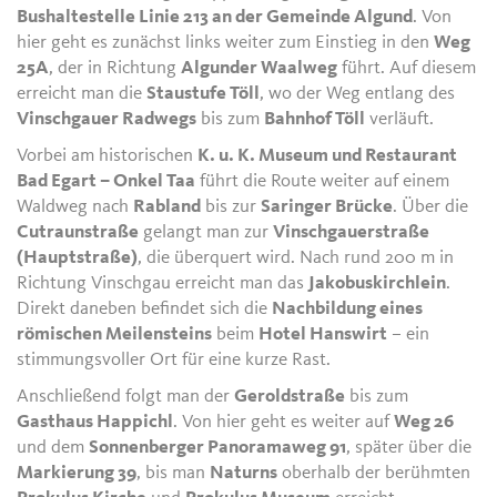
Bushaltestelle Linie 213 an der Gemeinde Algund
. Von
hier geht es zunächst links weiter zum Einstieg in den
Weg
25A
, der in Richtung
Algunder Waalweg
führt. Auf diesem
erreicht man die
Staustufe Töll
, wo der Weg entlang des
Vinschgauer Radwegs
bis zum
Bahnhof Töll
verläuft.
Vorbei am historischen
K. u. K. Museum und Restaurant
Bad Egart – Onkel Taa
führt die Route weiter auf einem
Waldweg nach
Rabland
bis zur
Saringer Brücke
. Über die
Cutraunstraße
gelangt man zur
Vinschgauerstraße
(Hauptstraße)
, die überquert wird. Nach rund 200 m in
Richtung Vinschgau erreicht man das
Jakobuskirchlein
.
Direkt daneben befindet sich die
Nachbildung eines
römischen Meilensteins
beim
Hotel Hanswirt
– ein
stimmungsvoller Ort für eine kurze Rast.
Anschließend folgt man der
Geroldstraße
bis zum
Gasthaus Happichl
. Von hier geht es weiter auf
Weg 26
und dem
Sonnenberger Panoramaweg 91
, später über die
Markierung 39
, bis man
Naturns
oberhalb der berühmten