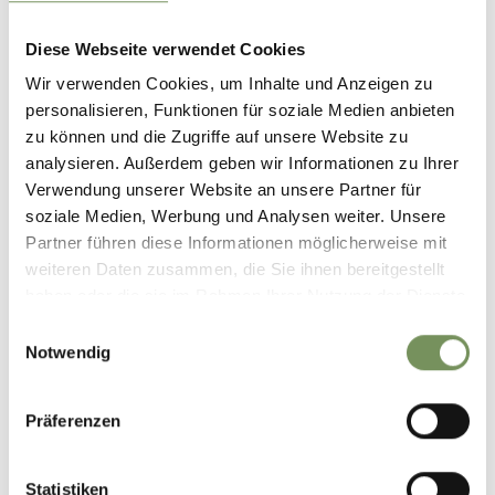
Schutz des Naherholungsgebietes empfehlen wir die
Anreise mit öffentlichen Verkehrsmitteln. Vielen Dank für
Diese Webseite verwendet Cookies
Ihren Beitrag!
Wir verwenden Cookies, um Inhalte und Anzeigen zu
Öffentliche Verkehrsmittel
personalisieren, Funktionen für soziale Medien anbieten
Fahrplansuche: https://www.suedtirolmobil.info/de/
zu können und die Zugriffe auf unsere Website zu
analysieren. Außerdem geben wir Informationen zu Ihrer
Verwendung unserer Website an unsere Partner für
Infos zur Tour
soziale Medien, Werbung und Analysen weiter. Unsere
Status
geöffnet
Partner führen diese Informationen möglicherweise mit
Dauer
8:00 h
weiteren Daten zusammen, die Sie ihnen bereitgestellt
Länge
25,6 km
haben oder die sie im Rahmen Ihrer Nutzung der Dienste
Schwierigkeit
mittel
gesammelt haben.
Höhenmeter bergauf
Einwilligungsauswahl
Notwendig
746 hm
Höhenmeter bergab
504 hm
Präferenzen
Höchster Punkt
718 m
Statistiken