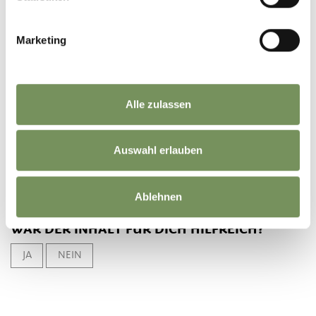
GPX-DATEN DOWNLOADEN
Marketing
Tourismusverein
Partschins, Rabland und
Töll
Spaureggstr. 10
Alle zulassen
39020 Partschins
info@partschins.com
Auswahl erlauben
Ablehnen
WAR DER INHALT FÜR DICH HILFREICH?
JA
NEIN