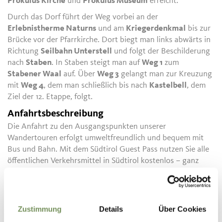
Prokulus Kirche
und
Prokulus Museum
erreicht.
Durch das Dorf führt der Weg vorbei an der
Erlebnistherme Naturns
und am
Kriegerdenkmal
bis zur
Brücke vor der Pfarrkirche. Dort biegt man links abwärts in
Richtung
Seilbahn Unterstell
und folgt der Beschilderung
nach
Staben
. In Staben steigt man auf
Weg 1
zum
Stabener Waal
auf. Über
Weg 3
gelangt man zur Kreuzung
mit
Weg 4
, dem man schließlich bis nach
Kastelbell
, dem
Ziel der 12. Etappe, folgt.
Anfahrtsbeschreibung
Die Anfahrt zu den Ausgangspunkten unserer
Wandertouren erfolgt umweltfreundlich und bequem mit
Bus und Bahn. Mit dem Südtirol Guest Pass nutzen Sie alle
öffentlichen Verkehrsmittel in Südtirol kostenlos – ganz
ohne Parkplatzsuche. Tipp: Fahrpläne und Verbindungen
finden Sie unter www.suedtirolmobil.info.
Parken
Zustimmung
Details
Über Cookies
In Partschins sind die Parkmöglichkeiten begrenzt. Zum