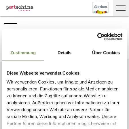
BLEIB MIT UNS IN VERBINDUNG
News und Infos direkt in dein Postfach
Zustimmung
Details
Über Cookies
NEWSLETTER ANMELDEN
Diese Webseite verwendet Cookies
Wir verwenden Cookies, um Inhalte und Anzeigen zu
personalisieren, Funktionen für soziale Medien anbieten
zu können und die Zugriffe auf unsere Website zu
TOURISMUSVEREIN
ÖFFNUNGSZEITEN
GESCHICHTEN FÜR
PARTSCHINS,
TOURISMUSBÜROS
INSIDER VON
analysieren. Außerdem geben wir Informationen zu Ihrer
RABLAND UND TÖLL
PARTSCHINS UND
INSIDERN ... LESEN SIE
Verwendung unserer Website an unsere Partner für
RABLAND
UNSEREN WASSERFALL-
SPAUREGGSTR. 10
BLOG
soziale Medien, Werbung und Analysen weiter. Unsere
39020 PARTSCHINS
24H-INFOPOINT ZU
TEL.
+39 0473 967 157
FREIEN
HIER GEHT'S ZUM
Partner führen diese Informationen möglicherweise mit
UNTERKÜNFTEN IN
WASSERFALL-BLOG