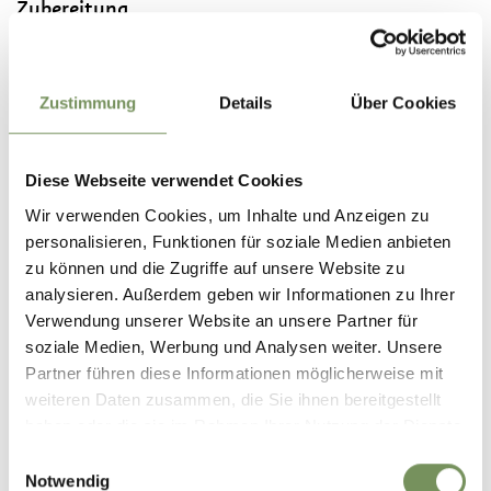
Zubereitung
Die Hälfte der Milch mit der Haselnuss-Creme aufschäumen
und in ein Kaffee-Glas geben. Den Espresso direkt dazu
laufen lassen. Die restliche Milch aufschäumen und damit
Zustimmung
Details
Über Cookies
abschließen. Eine geschälte Haselnuss dazugeben und
servieren.
Diese Webseite verwendet Cookies
TIPP:
Wir empfehlen
Caffè espresso Delizia
von
Wir verwenden Cookies, um Inhalte und Anzeigen zu
AlpsCoffee Kaffeerösterei Schreyögg GmbH aus Rabland
personalisieren, Funktionen für soziale Medien anbieten
zu können und die Zugriffe auf unsere Website zu
UNSER VERANSTALTUNGSTIPP:
Lust auf Kaffee?
analysieren. Außerdem geben wir Informationen zu Ihrer
Führung durch die Traditionsrösterei Schreyögg in Rabland
Verwendung unserer Website an unsere Partner für
soziale Medien, Werbung und Analysen weiter. Unsere
Ein Rezept von:
Tourismusverein Partschins
Partner führen diese Informationen möglicherweise mit
weiteren Daten zusammen, die Sie ihnen bereitgestellt
haben oder die sie im Rahmen Ihrer Nutzung der Dienste
gesammelt haben.
Einwilligungsauswahl
WAR DER INHALT FÜR DICH HILFREICH?
Notwendig