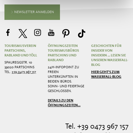
NEWSLETTER ANMELDEN
TOURISMUSVEREIN
ÖFFNUNGSZEITEN
GESCHICHTEN FÜR
PARTSCHINS,
TOURISMUSBÜROS
INSIDER VON
RABLAND UND TÖLL
PARTSCHINS UND
INSIDERN ... LESEN SIE
RABLAND
UNSEREN WASSERFALL-
SPAUREGGSTR. 10
BLOG
39020 PARTSCHINS
24H-INFOPOINT ZU
TEL.
+39 0473 967 157
FREIEN
HIER GEHT'S ZUM
UNTERKÜNFTEN IN
WASSERFALL-BLOG
BEIDEN BÜROS.
SONN- UND FEIERTAGE
GESCHLOSSEN.
DETAILS ZU DEN
ÖFFNUNGSZEITEN...
Tel. +39 0473 967 157