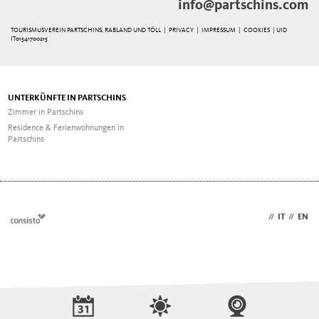
info@partschins.com
TOURISMUSVEREIN PARTSCHINS, RABLAND UND TÖLL |
PRIVACY
|
IMPRESSUM
|
COOKIES
| UID
IT01541700215
UNTERKÜNFTE IN PARTSCHINS
Zimmer in Partschins
Residence & Ferienwohnungen in
Partschins
DE
//
IT
//
EN