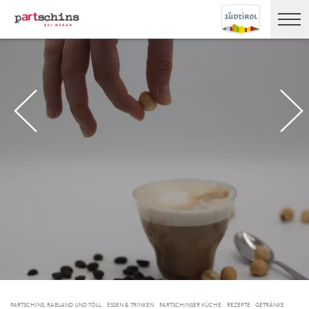
PARTSCHINS, RABLAND UND TÖLL
ESSEN & TRINKEN
PARTSCHINSER KÜCHE
REZEPTE
GETRÄNKE