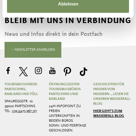
Ablehnen
BLEIB MIT UNS IN VERBINDUNG
News und Infos direkt in dein Postfach
NEWSLETTER ANMELDEN
TOURISMUSVEREIN
ÖFFNUNGSZEITEN
GESCHICHTEN FÜR
PARTSCHINS,
TOURISMUSBÜROS
INSIDER VON
RABLAND UND TÖLL
PARTSCHINS UND
INSIDERN ... LESEN SIE
RABLAND
UNSEREN WASSERFALL-
SPAUREGGSTR. 10
BLOG
39020 PARTSCHINS
24H-INFOPOINT ZU
TEL.
+39 0473 967 157
FREIEN
HIER GEHT'S ZUM
UNTERKÜNFTEN IN
WASSERFALL-BLOG
BEIDEN BÜROS.
SONN- UND FEIERTAGE
GESCHLOSSEN.