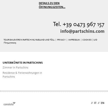
DETAILS ZU DEN
ÖFFNUNGSZEITEN...
Tel. +39 0473 967 157
info@partschins.com
TOURISMUSVEREIN PARTSCHINS, RABLAND UND TÖLL |
PRIVACY
|
IMPRESSUM
|
COOKIES
| UID
IT01541700215
UNTERKÜNFTE IN PARTSCHINS
Zimmer in Partschins
Residence & Ferienwohnungen in
Partschins
DE
//
IT
//
EN