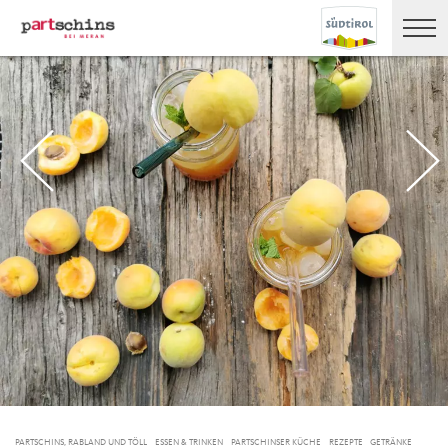
PARTSCHINS, RABLAND UND TÖLL
ESSEN & TRINKEN
PARTSCHINSER KÜCHE
REZEPTE
GETRÄNKE