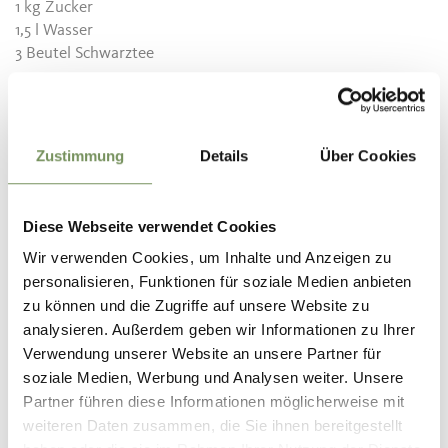
1 kg Zucker
1,5 l Wasser
3 Beutel Schwarztee
Zubereitung
Zustimmung
Details
Über Cookies
In einem großen Topf das Wasser zum Kochen bringen und
die Schwarztee-Beutel für wenige Minuten ziehen lassen
Diese Webseite verwendet Cookies
und herausnehmen. Die Marillen entsteinen und klein
Wir verwenden Cookies, um Inhalte und Anzeigen zu
schneiden. Diese zusammen mit dem Zucker in den
personalisieren, Funktionen für soziale Medien anbieten
Schwarztee und für 20 Minuten leicht köcheln lassen.
zu können und die Zugriffe auf unsere Website zu
Immer wieder mal umrühren. Durch ein feines Tuch seihen
analysieren. Außerdem geben wir Informationen zu Ihrer
und noch heiß in Flaschen abfüllen. Kühl und dunkel lagern.
Verwendung unserer Website an unsere Partner für
TIPP:
Mit Eiswürfeln, Zitronenabrieb und einem Blatt
soziale Medien, Werbung und Analysen weiter. Unsere
Minze wird’s ein erfrischender Sommer-Drink.
Partner führen diese Informationen möglicherweise mit
weiteren Daten zusammen, die Sie ihnen bereitgestellt