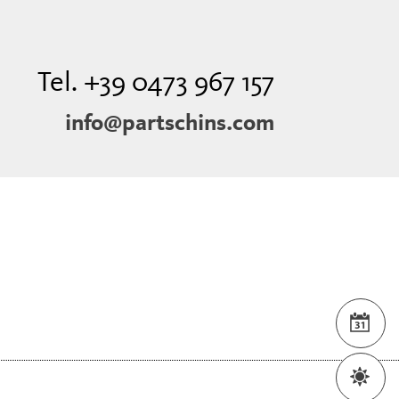
Tel. +39 0473 967 157
info@partschins.com
VER
WET