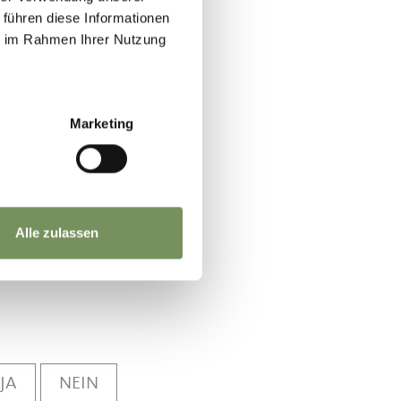
ümpchen
 führen diese Informationen
ie im Rahmen Ihrer Nutzung
n.
inuten sanft
Marketing
 und Pfeffer
 oder kleine
Alle zulassen
JA
NEIN