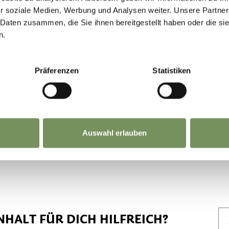
ufgießen und gut verrühren. Sollten kleine Kl
r soziale Medien, Werbung und Analysen weiter. Unsere Partner
 Daten zusammen, die Sie ihnen bereitgestellt haben oder die s
e Suppe kurz mit dem Stabmixer fein aufschäume
n.
ätter dazugeben und die “Brennsuppe” etwa 10 M
Präferenzen
Statistiken
. Zum Schluss das Ei langsam einrühren, mit Salz
nd heiß servieren.
rs gut schmecken auch gekochte Borlotti-Bohnen
Auswahl erlauben
 “Brennsuppe”.
NHALT FÜR DICH HILFREICH?