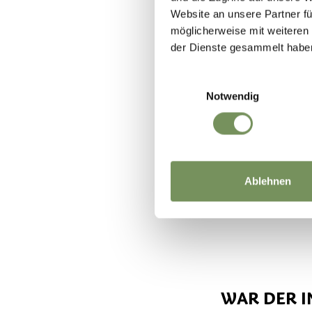
Gemüsebrühe a
Website an unsere Partner fü
möglicherweise mit weiteren
entstehen, di
der Dienste gesammelt habe
Einwilligungsauswahl
Die Lorbeerbl
Notwendig
köcheln lassen
abschmecken u
TIPP: Besonde
Ablehnen
Nudeln in der
WAR DER I