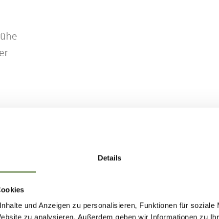
rühe
er
ung
Details
 einem Topf langsam goldbraun schmelzen lassen.
Cookies
d unter ständigem Rühren leicht anrösten, bis ei
nhalte und Anzeigen zu personalisieren, Funktionen für soziale
 entsteht. Anschließend nach und nach mit der h
Website zu analysieren. Außerdem geben wir Informationen zu I