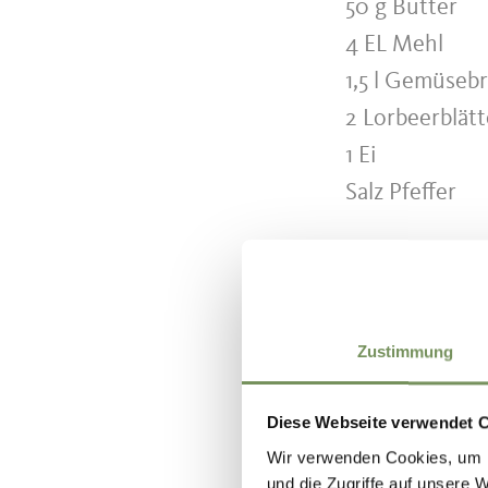
50 g Butter
4 EL Mehl
1,5 l Gemüseb
2 Lorbeerblätt
1 Ei
Salz Pfeffer
Zubereit
Zustimmung
Die Butter in
Diese Webseite verwendet 
hinzufügen un
Wir verwenden Cookies, um I
nussiger Duft
und die Zugriffe auf unsere 