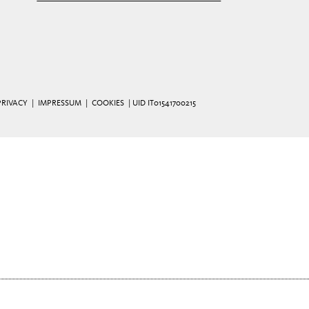
PRIVACY
|
IMPRESSUM
|
COOKIES
| UID IT01541700215