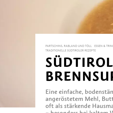
PARTSCHINS, RABLAND UND TÖLL
ESSEN & TRI
TRADITIONELLE SÜDTIROLER REZEPTE
SÜDTIRO
BRENNSU
Eine einfache, bodenstä
angeröstetem Mehl, Butt
oft als stärkende Hausm
– besonders bei kaltem 