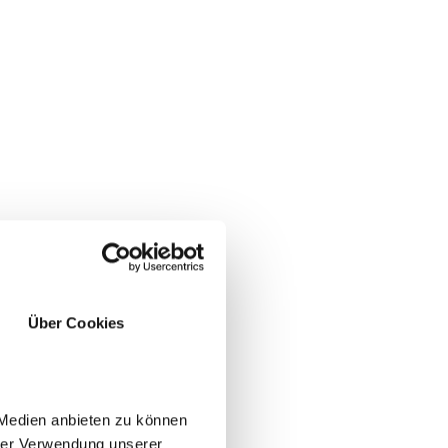
Über Cookies
 Das Mehl
n feiner
 Medien anbieten zu können
eißen
hrer Verwendung unserer