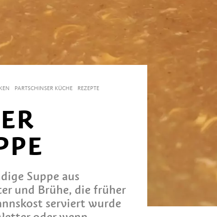
NKEN
PARTSCHINSER KÜCHE
REZEPTE
LER
PPE
ndige Suppe aus
er und Brühe, die früher
annskost serviert wurde
Wetter oder wenn