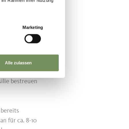
ie im Rahmen Ihrer Nutzung
en bringen.
Hitze gar
assen.
Marketing
e mit wenig
schnittene
nsten. Den
ten befreien
Alle zulassen
feln zugeben,
ilie bestreuen
bereits
n für ca. 8-10