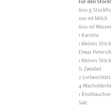
Für den Stockf
600 g Stockfis
100 ml Milch
600 ml Wasse
1 Karotte
1 kleines Stüc
Etwas Petersil
1 kleines Stüc
½ Zwiebel
2 Lorbeerblätt
4 Wacholderb
1 Knoblauchz
Salz