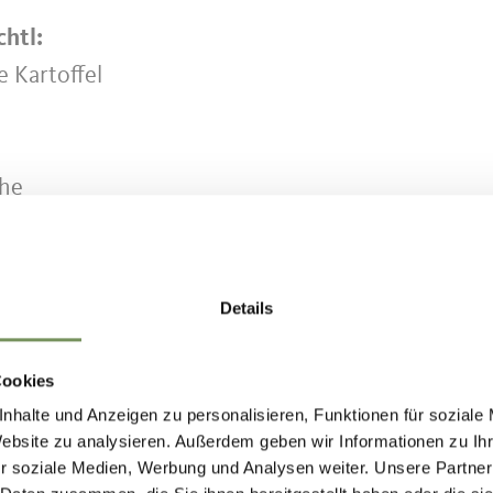
chtl:
 Kartoffel
ehe
etersilie
Details
ung
Cookies
nhalte und Anzeigen zu personalisieren, Funktionen für soziale
n mit der Schale dämpfen oder im Wasser weichk
Website zu analysieren. Außerdem geben wir Informationen zu I
en (evtl. bereits am Vortag).
r soziale Medien, Werbung und Analysen weiter. Unsere Partner