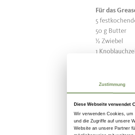
Für das Greas
5 festkochende
50 g Butter
½ Zwiebel
1 Knoblauchz
Salz, Pfeffer, P
Zustimmung
Zubereit
Diese Webseite verwendet 
Wir verwenden Cookies, um I
Die Kartoffel
und die Zugriffe auf unsere 
auskühlen lass
Website an unsere Partner fü