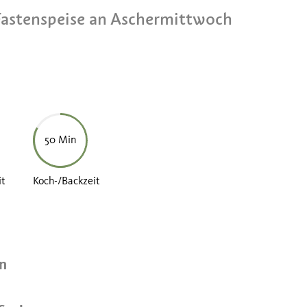
 Fastenspeise an Aschermittwoch
50 Min
it
Koch-/Backzeit
en