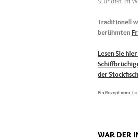
Stunden im Wa
Traditionell 
berühmten
F
Lesen Sie hie
Schiffbrüchig
der Stockfisch
Ein Rezept von:
Tou
WAR DER I