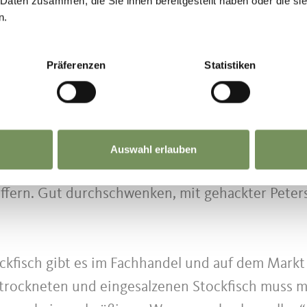
 Daten zusammen, die Sie ihnen bereitgestellt haben oder die s
s Wasser, das Gemüse und die Gewürze zum Koch
n.
h zugeben und für etwa 10 Minuten bei niedriger 
. Vom Herd nehmen und im Sud etwas abkühlen l
Präferenzen
Statistiken
 schälen und in Scheiben schneiden. In der Pfann
lb braten, die gehackten Zwiebel und die kleinge
 zugeben und mit dem Rest der Butter fertigdü
s dem Sud herausnehmen, dann von Haut und Grä
Auswahl erlauben
rn (geht gut von Hand). Zu den gerösteten Kartof
effern. Gut durchschwenken, mit gehackter Peters
.
kfisch gibt es im Fachhandel und auf dem Markt 
trockneten und eingesalzenen Stockfisch muss ma