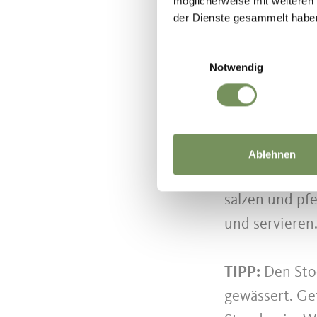
möglicherweise mit weiteren
Die Milch, da
der Dienste gesammelt habe
Den Stockfisc
Einwilligungsauswahl
werden lassen
Notwendig
Die Kartoffel
Butter goldge
Knoblauchzehe
Stockfisch au
Ablehnen
und zerkleine
salzen und pf
und servieren
TIPP:
Den Stoc
gewässert. Ge