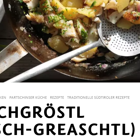
NKEN
PARTSCHINSER KÜCHE
REZEPTE
TRADITIONELLE SÜDTIROLER REZEPTE
SCHGRÖSTL
SCH-GREASCHTL)