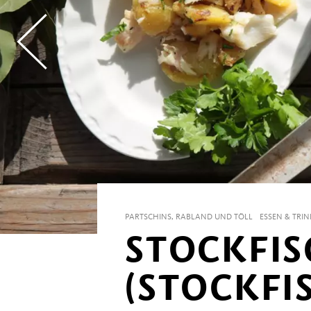
PARTSCHINS, RABLAND UND TÖLL
ESSEN & TRI
STOCKFI
(STOCKFI