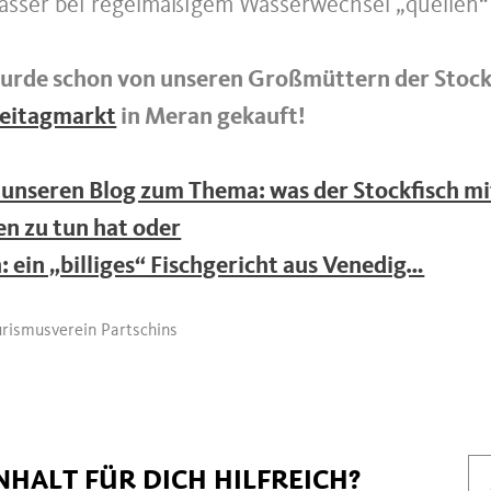
sser bei regelmäßigem Wasserwechsel „quellen“ 
wurde schon von unseren Großmüttern der Stock
reitagmarkt
in Meran gekauft!
r unseren Blog zum Thema: was der Stockfisch m
en zu tun hat oder
: ein „billiges“ Fischgericht aus Venedig…
rismusverein Partschins
NHALT FÜR DICH HILFREICH?